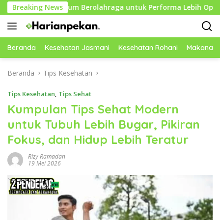
Langsung
if Sebelum Berolahraga untuk Performa Lebih Optimal
Breaking News
ke
konten
Beranda
Kesehatan Jasmani
Kesehatan Rohani
Makanan 
Beranda
Tips Kesehatan
Tips Kesehatan
,
Tips Sehat
Kumpulan Tips Sehat Modern
untuk Tubuh Lebih Bugar, Pikiran
Fokus, dan Hidup Lebih Teratur
Rizy Ramadan
19 Mei 2026