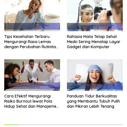
Tips Kesehatan Terbaru
Rahasia Mata Tetap Sehat
Mengurangi Rasa Lemas
Meski Sering Menatap Layar
dengan Perubahan Rutinitas
Gadget dan Komputer
Harian
Cara Efektif Mengurangi
Panduan Tidur Berkualitas
Risiko Burnout lewat Pola
yang Membantu Tubuh Pulih
Hidup Sehat dan Manajemen
dan Pikiran Lebih Tenang
Energi