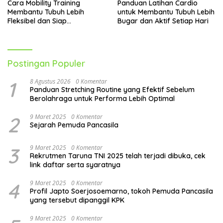
Cara Mobility Training
Panduan Latihan Cardio
Membantu Tubuh Lebih
untuk Membantu Tubuh Lebih
Fleksibel dan Siap
Bugar dan Aktif Setiap Hari
Menghadapi Aktivitas Sehari-
Hari
Postingan Populer
1
8 Agustus 2026
0 Komentar
Panduan Stretching Routine yang Efektif Sebelum
Berolahraga untuk Performa Lebih Optimal
2
9 Maret 2025
0 Komentar
Sejarah Pemuda Pancasila
3
9 Maret 2025
0 Komentar
Rekrutmen Taruna TNI 2025 telah terjadi dibuka, cek
link daftar serta syaratnya
4
9 Maret 2025
0 Komentar
Profil Japto Soerjosoemarno, tokoh Pemuda Pancasila
yang tersebut dipanggil KPK
9 Maret 2025
0 Komentar