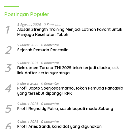
Postingan Populer
1
5 Agustus 2026
0 Komentar
Alasan Strength Training Menjadi Latihan Favorit untuk
Menjaga Kesehatan Tubuh
2
9 Maret 2025
0 Komentar
Sejarah Pemuda Pancasila
3
9 Maret 2025
0 Komentar
Rekrutmen Taruna TNI 2025 telah terjadi dibuka, cek
link daftar serta syaratnya
4
9 Maret 2025
0 Komentar
Profil Japto Soerjosoemarno, tokoh Pemuda Pancasila
yang tersebut dipanggil KPK
5
9 Maret 2025
0 Komentar
Profil Reynaldy Putra, sosok bupati muda Subang
6
9 Maret 2025
0 Komentar
Profil Aries Sandi, kandidat yang digunakan