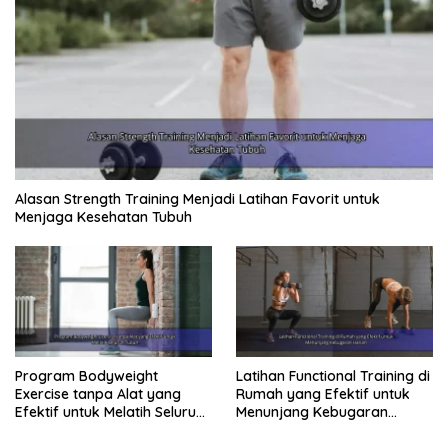
pentingnya menjaga kesehatan. Mulailah sekarang
juga, sebelum terlambat!
Kata kunci:
kesehatan jasmani, kesehatan fisik, gaya
hidup sehat, olahraga, makanan sehat, penyakit kronis,
pencegahan penyakit, produktivitas kerja, kualitas
hidup, pemeriksaan kesehatan.
Alasan Strength Training Menjadi Latihan Favorit untuk
Menjaga Kesehatan Tubuh
Program Bodyweight
Latihan Functional Training di
Exercise tanpa Alat yang
Rumah yang Efektif untuk
Efektif untuk Melatih Seluruh
Menunjang Kebugaran
Tubuh
Harian