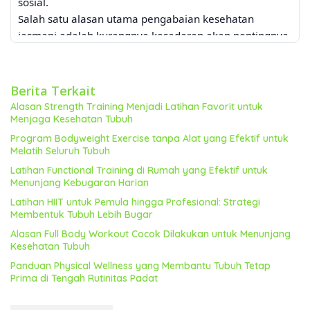
sosial.
Salah satu alasan utama pengabaian kesehatan
jasmani adalah kurangnya kesadaran akan pentingnya
menjaga kondisi tubuh. Banyak orang berpikir bahwa
kesehatan hanya akan menjadi masalah ketika
penyakit sudah menyerang. Padahal, pencegahan jauh
Berita Terkait
lebih baik daripada pengobatan. Dengan menjaga
Alasan Strength Training Menjadi Latihan Favorit untuk
kesehatan jasmani secara proaktif, kita dapat
Menjaga Kesehatan Tubuh
meminimalisir risiko terkena berbagai penyakit kronis
Program Bodyweight Exercise tanpa Alat yang Efektif untuk
Melatih Seluruh Tubuh
dan meningkatkan kualitas hidup secara keseluruhan.
Faktor lain yang turut berperan adalah kurangnya
Latihan Functional Training di Rumah yang Efektif untuk
Menunjang Kebugaran Harian
waktu dan motivasi. Kehidupan modern yang menuntut
banyak hal seringkali membuat orang merasa tidak
Latihan HIIT untuk Pemula hingga Profesional: Strategi
Membentuk Tubuh Lebih Bugar
memiliki cukup waktu untuk berolahraga atau
Alasan Full Body Workout Cocok Dilakukan untuk Menunjang
mengonsumsi makanan sehat. Kurangnya motivasi
Kesehatan Tubuh
juga dapat menjadi penghalang, terutama jika
Panduan Physical Wellness yang Membantu Tubuh Tetap
seseorang tidak melihat hasil yang signifikan dalam
Prima di Tengah Rutinitas Padat
jangka pendek.
Dampak Buruk Mengabaikan