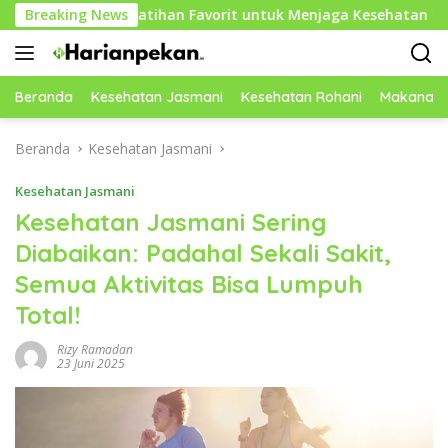
Langsung
 Menjadi Latihan Favorit untuk Menjaga Kesehatan Tubuh
Breaking News
ke
konten
Beranda
Kesehatan Jasmani
Kesehatan Rohani
Makanan 
Beranda
Kesehatan Jasmani
Kesehatan Jasmani
Kesehatan Jasmani Sering
Diabaikan: Padahal Sekali Sakit,
Semua Aktivitas Bisa Lumpuh
Total!
Rizy Ramadan
23 Juni 2025