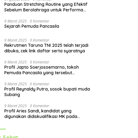
Panduan Stretching Routine yang Efektif
Sebelum Berolahraga untuk Performa
Lebih Optimal
9 Maret 2025
0 Komentar
Sejarah Pemuda Pancasila
9 Maret 2025
0 Komentar
Rekrutmen Taruna TNI 2025 telah terjadi
dibuka, cek link daftar serta syaratnya
9 Maret 2025
0 Komentar
Profil Japto Soerjosoemarno, tokoh
Pemuda Pancasila yang tersebut
dipanggil KPK
9 Maret 2025
0 Komentar
Profil Reynaldy Putra, sosok bupati muda
Subang
9 Maret 2025
0 Komentar
Profil Aries Sandi, kandidat yang
digunakan didiskualifikasi MK pada
pilkada 2024
s Sehat