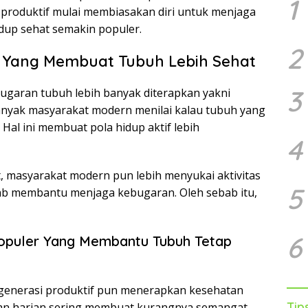
1
 produktif mulai membiasakan diri untuk menjaga
idup sehat semakin populer.
2
i Yang Membuat Tubuh Lebih Sehat
3
garan tubuh lebih banyak diterapkan yakni
anyak masyarakat modern menilai kalau tubuh yang
Hal ini membuat pola hidup aktif lebih
4
, masyarakat modern pun lebih menyukai aktivitas
5
ebab membantu menjaga kebugaran. Oleh sebab itu,
6
Populer Yang Membantu Tubuh Tetap
 generasi produktif pun menerapkan kesehatan
Tip
ukan harian sering membuat kurangnya semangat