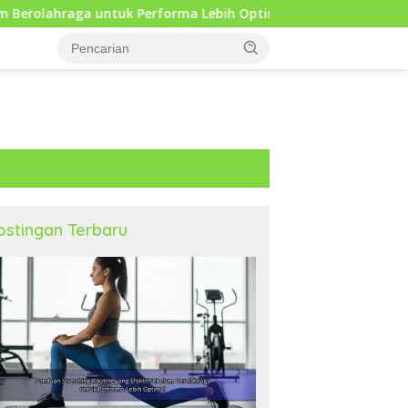
Performa Lebih Optimal
Mengapa Self Reflection Penti
ostingan Terbaru