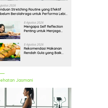
Agustus 2026
nduan Stretching Routine yang Efektif
belum Berolahraga untuk Performa Lebih
timal
8 Agustus 2026
Mengapa Self Reflection
Penting untuk Menjaga
Kesehatan Mental di
Tengah Kesibukan
8 Agustus 2026
Rekomendasi Makanan
Rendah Gula yang Baik
untuk Menjaga Energi dan
Kebugaran Tubuh
ehatan Jasmani