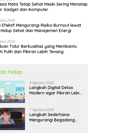
sia Mata Tetap Sehat Meski Sering Menatap
ar Gadget dan Komputer
stus 2026
 Efektif Mengurangi Risiko Burnout lewat
 Hidup Sehat dan Manajemen Energi
stus 2026
uan Tidur Berkualitas yang Membantu
h Pulih dan Pikiran Lebih Tenang
ola Hidup
8 Agustus 2026
Langkah Digital Detox
Modern agar Pikiran Lebih
Tenang dan Kondisi Fisik
Tetap Prima
7 Agustus 2026
Langkah Sederhana
Mengurangi Begadang
untuk Membangun Pola
Hidup Sehat Jangka