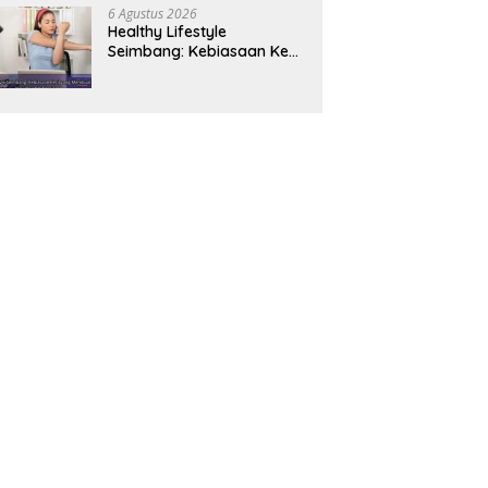
Panjang
6 Agustus 2026
Healthy Lifestyle
Seimbang: Kebiasaan Kecil
yang Membuat Energi
Harian Lebih Konsisten