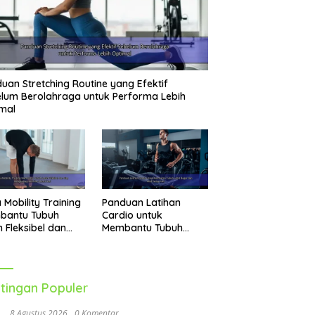
uan Stretching Routine yang Efektif
lum Berolahraga untuk Performa Lebih
mal
 Mobility Training
Panduan Latihan
bantu Tubuh
Cardio untuk
h Fleksibel dan
Membantu Tubuh
p Menghadapi
Lebih Bugar dan Aktif
vitas Sehari-Hari
Setiap Hari
tingan Populer
8 Agustus 2026
0 Komentar