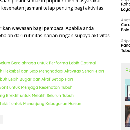
asaan positif semakin populer oleh masyarakat
Raha
kesehatan jasmani tetap penting bagi aktivitas
Lay
4 Agu
Cara
rikan wawasan bagi pembaca. Apabila anda
Pola
alah dari rutinitas harian ringan supaya aktivitas
3 Agu
Pand
Tubu
ebelum Berolahraga untuk Performa Lebih Optimal
P
h Fleksibel dan Siap Menghadapi Aktivitas Sehari-Hari
uh Lebih Bugar dan Aktif Setiap Hari
avorit untuk Menjaga Kesehatan Tubuh
g Efektif untuk Melatih Seluruh Tubuh
Efektif untuk Menunjang Kebugaran Harian