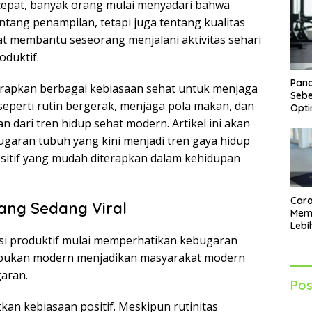
cepat, banyak orang mulai menyadari bahwa
tang penampilan, tetapi juga tentang kualitas
at membantu seseorang menjalani aktivitas sehari
oduktif.
Pand
nerapkan berbagai kebiasaan sehat untuk menjaga
Sebe
seperti rutin bergerak, menjaga pola makan, dan
Opti
n dari tren hidup sehat modern. Artikel ini akan
aran tubuh yang kini menjadi tren gaya hidup
itif yang mudah diterapkan dalam kehidupan
Cara
ang Sedang Viral
Mem
Lebi
Sia
asi produktif mulai memperhatikan kebugaran
Akti
kesibukan modern menjadikan masyarakat modern
aran.
Pos
kan kebiasaan positif. Meskipun rutinitas