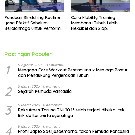
Panduan Stretching Routine
Cara Mobility Training
yang Efektif Sebelum
Membantu Tubuh Lebih
Berolahraga untuk Performa
Fleksibel dan Siap
Lebih Optimal
Menghadapi Aktivitas Sehari-
Hari
Postingan Populer
1
9 Agustus 2026
0 Komentar
Mengapa Core Workout Penting untuk Menjaga Postur
dan Mendukung Pergerakan Tubuh
2
9 Maret 2025
0 Komentar
Sejarah Pemuda Pancasila
3
9 Maret 2025
0 Komentar
Rekrutmen Taruna TNI 2025 telah terjadi dibuka, cek
link daftar serta syaratnya
4
9 Maret 2025
0 Komentar
Profil Japto Soerjosoemarno, tokoh Pemuda Pancasila