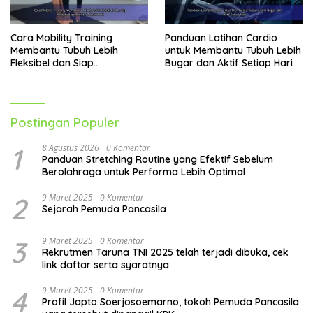
Cara Mobility Training
Panduan Latihan Cardio
Membantu Tubuh Lebih
untuk Membantu Tubuh Lebih
Fleksibel dan Siap
Bugar dan Aktif Setiap Hari
Menghadapi Aktivitas Sehari-
Hari
Postingan Populer
1
8 Agustus 2026
0 Komentar
Panduan Stretching Routine yang Efektif Sebelum
Berolahraga untuk Performa Lebih Optimal
2
9 Maret 2025
0 Komentar
Sejarah Pemuda Pancasila
3
9 Maret 2025
0 Komentar
Rekrutmen Taruna TNI 2025 telah terjadi dibuka, cek
link daftar serta syaratnya
4
9 Maret 2025
0 Komentar
Profil Japto Soerjosoemarno, tokoh Pemuda Pancasila