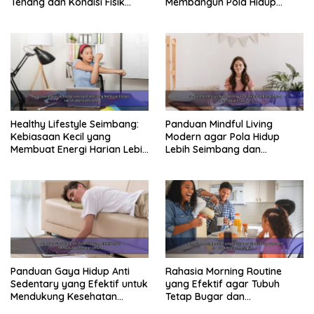
Tenang dan Kondisi Fisik
Membangun Pola Hidup
Tetap Prima
Sehat Jangka Panjang
Healthy Lifestyle Seimbang:
Panduan Mindful Living
Kebiasaan Kecil yang
Modern agar Pola Hidup
Membuat Energi Harian Lebih
Lebih Seimbang dan
Konsisten
Produktif Tahun Ini
Panduan Gaya Hidup Anti
Rahasia Morning Routine
Sedentary yang Efektif untuk
yang Efektif agar Tubuh
Mendukung Kesehatan
Tetap Bugar dan
Jantung
Produktivitas Meningkat