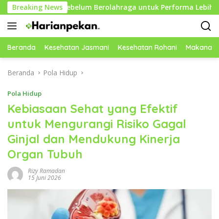
Langsung
fektif Sebelum Berolahraga untuk Performa Lebih Optimal
Breaking News
ke
konten
Beranda
Kesehatan Jasmani
Kesehatan Rohani
Makanan 
Beranda
Pola Hidup
Pola Hidup
Kebiasaan Sehat yang Efektif
untuk Mengurangi Risiko Gagal
Ginjal dan Mendukung Kinerja
Organ Tubuh
Rizy Ramadan
15 Juni 2026