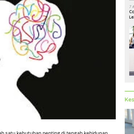
7 
Ca
Le
Ak
Kes
ah satu kebutuhan penting di tengah kehidupan