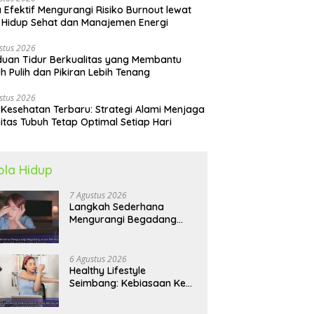
 Efektif Mengurangi Risiko Burnout lewat
 Hidup Sehat dan Manajemen Energi
stus 2026
uan Tidur Berkualitas yang Membantu
h Pulih dan Pikiran Lebih Tenang
stus 2026
 Kesehatan Terbaru: Strategi Alami Menjaga
itas Tubuh Tetap Optimal Setiap Hari
ola Hidup
7 Agustus 2026
Langkah Sederhana
Mengurangi Begadang
untuk Membangun Pola
Hidup Sehat Jangka
Panjang
6 Agustus 2026
Healthy Lifestyle
Seimbang: Kebiasaan Kecil
yang Membuat Energi
Harian Lebih Konsisten