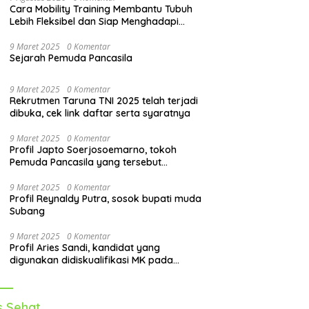
Cara Mobility Training Membantu Tubuh
Lebih Fleksibel dan Siap Menghadapi
Aktivitas Sehari-Hari
9 Maret 2025
0 Komentar
Sejarah Pemuda Pancasila
9 Maret 2025
0 Komentar
Rekrutmen Taruna TNI 2025 telah terjadi
dibuka, cek link daftar serta syaratnya
9 Maret 2025
0 Komentar
Profil Japto Soerjosoemarno, tokoh
Pemuda Pancasila yang tersebut
dipanggil KPK
9 Maret 2025
0 Komentar
Profil Reynaldy Putra, sosok bupati muda
Subang
9 Maret 2025
0 Komentar
Profil Aries Sandi, kandidat yang
digunakan didiskualifikasi MK pada
pilkada 2024
s Sehat