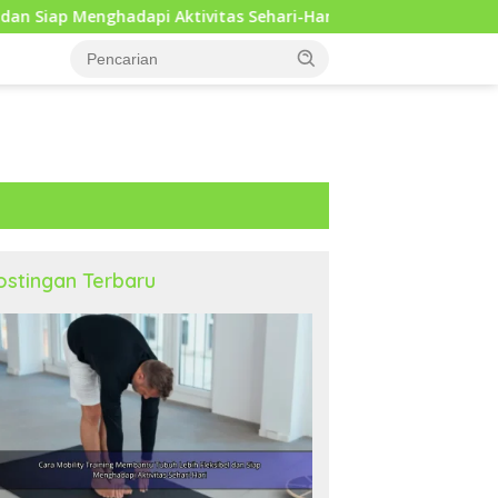
 Aktivitas Sehari-Hari
Kebiasaan Harian yang Membant
ostingan Terbaru