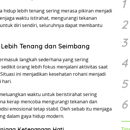
1
hidup lebih tenang sering merasa pikiran menjadi
enjaga waktu istirahat, mengurangi tekanan
2
untuk diri sendiri, seluruhnya dapat membantu
3
g Lebih Tenang dan Seimbang
4
ermasuk langkah sederhana yang sering
edikit orang lebih fokus menjalani aktivitas saat
l. Situasi ini menjadikan kesehatan rohani menjadi
5
 hari.
meluangkan waktu untuk beristirahat sering
6
una kerap mencoba mengurangi tekanan dan
disi emosional tetap stabil. Oleh sebab itu menjaga
ing dalam gaya hidup modern.
njaga Ketenangan Hati
Tip