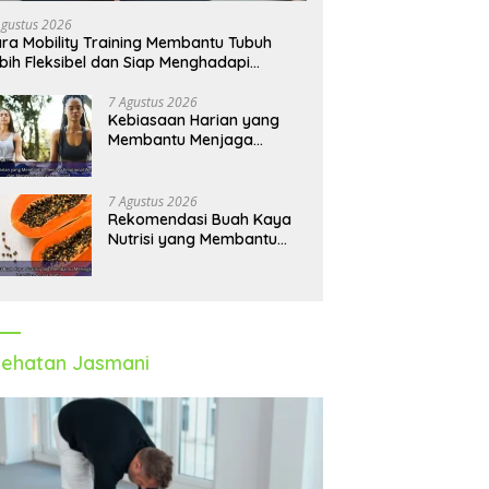
Agustus 2026
ra Mobility Training Membantu Tubuh
bih Fleksibel dan Siap Menghadapi
tivitas Sehari-Hari
7 Agustus 2026
Kebiasaan Harian yang
Membantu Menjaga
Emotional Wellness dan
Mengelola Perasaan Positif
7 Agustus 2026
Rekomendasi Buah Kaya
Nutrisi yang Membantu
Meningkatkan Imunitas
Secara Alami
ehatan Jasmani