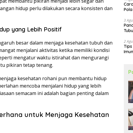
apat membantu pikiran menjadi lebih segar dan
Cara
angan hidup perlu dilakukan secara konsisten dan
Pola
3 Agu
Pand
up yang Lebih Positif
Tubu
2 Agu
garuh besar dalam menjaga kesehatan tubuh dan
Tips
angat menjalani aktivitas ketika memiliki kondisi
Imun
 seperti mengatur waktu istirahat dan mengurangi
 pikiran tetap tenang.
P
 menjaga kesehatan rohani pun membantu hidup
perlahan mencoba menjalani hidup yang lebih
biasaan semacam ini adalah bagian penting dalam
erhana untuk Menjaga Kesehatan