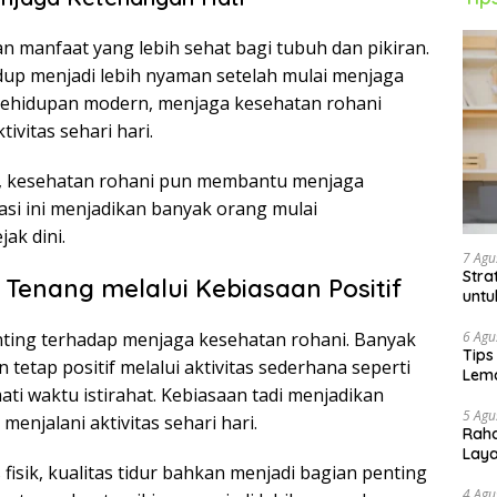
 manfaat yang lebih sehat bagi tubuh dan pikiran.
up menjadi lebih nyaman setelah mulai menjaga
 kehidupan modern, menjaga kesehatan rohani
ivitas sehari hari.
l, kesehatan rohani pun membantu menjaga
tuasi ini menjadikan banyak orang mulai
ak dini.
7 Agu
Stra
 Tenang melalui Kebiasaan Positif
untu
6 Agu
ting terhadap menjaga kesehatan rohani. Banyak
Tips
etap positif melalui aktivitas sederhana seperti
Lema
ti waktu istirahat. Kebiasaan tadi menjadikan
5 Agu
menjalani aktivitas sehari hari.
Raha
Lay
 fisik, kualitas tidur bahkan menjadi bagian penting
4 Agu