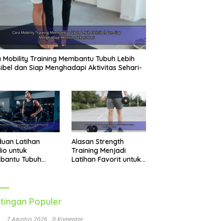
 Mobility Training Membantu Tubuh Lebih
sibel dan Siap Menghadapi Aktivitas Sehari-
uan Latihan
Alasan Strength
io untuk
Training Menjadi
bantu Tubuh
Latihan Favorit untuk
h Bugar dan Aktif
Menjaga Kesehatan
ap Hari
Tubuh
tingan Populer
7 Agustus 2026
0 Komentar