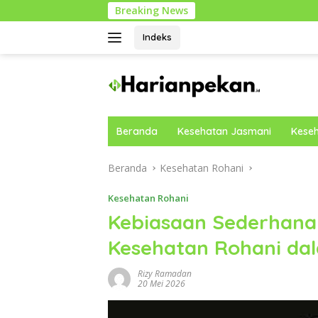
Langsung
Breaking News
Cara Mobility
ke
konten
Indeks
Beranda
Kesehatan Jasmani
Keseh
Beranda
Kesehatan Rohani
Kesehatan Rohani
Kebiasaan Sederhana
Kesehatan Rohani dal
Rizy Ramadan
20 Mei 2026