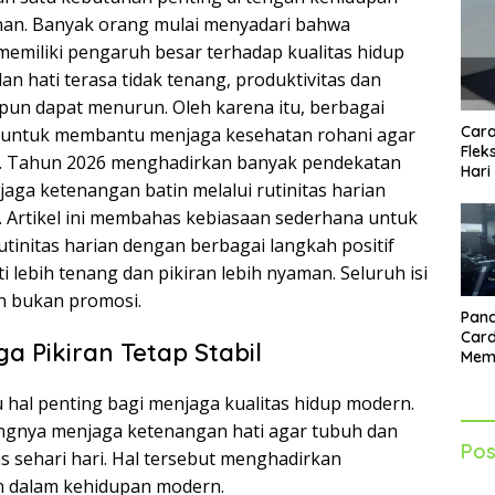
nan. Banyak orang mulai menyadari bahwa
memiliki pengaruh besar terhadap kualitas hidup
 dan hati terasa tidak tenang, produktivitas dan
pun dapat menurun. Oleh karena itu, berbagai
Cara
n untuk membantu menjaga kesehatan rohani agar
Flek
ng. Tahun 2026 menghadirkan banyak pendekatan
Hari
ga ketenangan batin melalui rutinitas harian
 Artikel ini membahas kebiasaan sederhana untuk
initas harian dengan berbagai langkah positif
lebih tenang dan pikiran lebih nyaman. Seluruh isi
an bukan promosi.
Pand
Card
 Pikiran Tetap Stabil
Mem
Lebi
Seti
 hal penting bagi menjaga kualitas hidup modern.
ngnya menjaga ketenangan hati agar tubuh dan
Pos
as sehari hari. Hal tersebut menghadirkan
n dalam kehidupan modern.