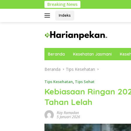
Langsung
Breaking News
Cara Mobi
ke
konten
Indeks
Beranda
Kesehatan Jasmani
Keseh
Beranda
Tips Kesehatan
Tips Kesehatan
,
Tips Sehat
Kebiasaan Ringan 202
Tahan Lelah
Rizy Ramadan
5 Januari 2026