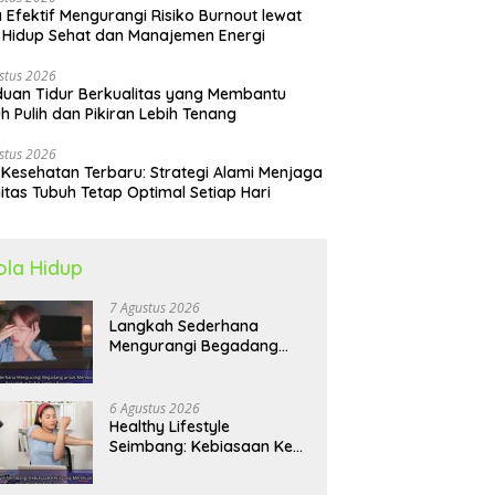
 Efektif Mengurangi Risiko Burnout lewat
 Hidup Sehat dan Manajemen Energi
stus 2026
uan Tidur Berkualitas yang Membantu
h Pulih dan Pikiran Lebih Tenang
stus 2026
 Kesehatan Terbaru: Strategi Alami Menjaga
itas Tubuh Tetap Optimal Setiap Hari
ola Hidup
7 Agustus 2026
Langkah Sederhana
Mengurangi Begadang
untuk Membangun Pola
Hidup Sehat Jangka
Panjang
6 Agustus 2026
Healthy Lifestyle
Seimbang: Kebiasaan Kecil
yang Membuat Energi
Harian Lebih Konsisten