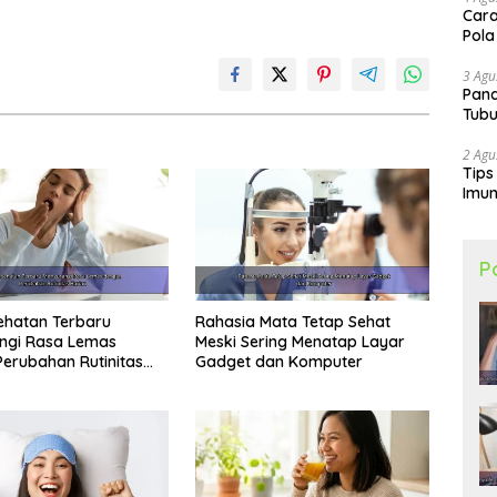
Cara
Pola
3 Agu
Pand
Tubu
2 Agu
Tips
Imun
P
ehatan Terbaru
Rahasia Mata Tetap Sehat
ngi Rasa Lemas
Meski Sering Menatap Layar
erubahan Rutinitas
Gadget dan Komputer