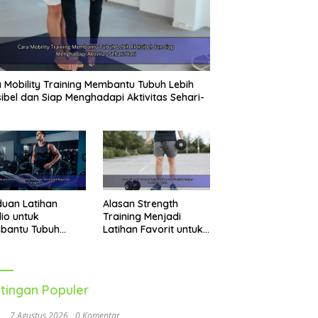
 Mobility Training Membantu Tubuh Lebih
sibel dan Siap Menghadapi Aktivitas Sehari-
uan Latihan
Alasan Strength
io untuk
Training Menjadi
bantu Tubuh
Latihan Favorit untuk
h Bugar dan Aktif
Menjaga Kesehatan
ap Hari
Tubuh
tingan Populer
7 Agustus 2026
0 Komentar