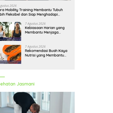
Agustus 2026
ra Mobility Training Membantu Tubuh
bih Fleksibel dan Siap Menghadapi
tivitas Sehari-Hari
7 Agustus 2026
Kebiasaan Harian yang
Membantu Menjaga
Emotional Wellness dan
Mengelola Perasaan Positif
7 Agustus 2026
Rekomendasi Buah Kaya
Nutrisi yang Membantu
Meningkatkan Imunitas
Secara Alami
ehatan Jasmani