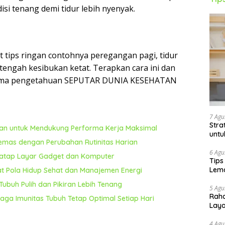
isi tenang demi tidur lebih nyenyak.
at tips ringan contohnya peregangan pagi, tidur
tengah kesibukan ketat. Terapkan cara ini dan
ersama pengetahuan SEPUTAR DUNIA KESEHATAN
7 Agu
Stra
ran untuk Mendukung Performa Kerja Maksimal
untu
emas dengan Perubahan Rutinitas Harian
6 Agu
natap Layar Gadget dan Komputer
Tips
Lema
wat Pola Hidup Sehat dan Manajemen Energi
ubuh Pulih dan Pikiran Lebih Tenang
5 Agu
Raha
jaga Imunitas Tubuh Tetap Optimal Setiap Hari
Lay
4 Agu