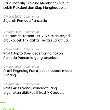
Cara Mobility Training Membantu Tubuh
Lebih Fleksibel dan Siap Menghadapi
Aktivitas Sehari-Hari
9 Maret 2025
0 Komentar
Sejarah Pemuda Pancasila
9 Maret 2025
0 Komentar
Rekrutmen Taruna TNI 2025 telah terjadi
dibuka, cek link daftar serta syaratnya
9 Maret 2025
0 Komentar
Profil Japto Soerjosoemarno, tokoh
Pemuda Pancasila yang tersebut
dipanggil KPK
9 Maret 2025
0 Komentar
Profil Reynaldy Putra, sosok bupati muda
Subang
9 Maret 2025
0 Komentar
Profil Aries Sandi, kandidat yang
digunakan didiskualifikasi MK pada
pilkada 2024
s Sehat