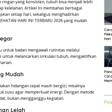
 ringan yang konsisten, tubuh bisa menjadi lebih
ap kelelahan. Artikel ini membahas berbagai
pkan setiap hari, sekaligus menghadirkan
SEHATAN HARI INI TERBARU 2026 yang mudah
Cara
Flek
Segar
Hari
 untuk badan mengawali rutinitas melalui
p untuk melancarkan sirkulasi tubuh, mengaktifkan
harian.
Pand
ang Mudah
Card
Mem
Lebi
iakan hidangan cepat masih bergizi, misalnya
Seti
oduk susu agar memperkuat energi. Dengan metode
padat, bukan mengganggu kegiatan.
Pos
han Lelah