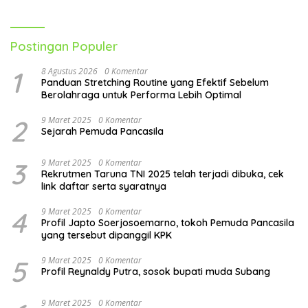
Hari
Postingan Populer
1
8 Agustus 2026
0 Komentar
Panduan Stretching Routine yang Efektif Sebelum
Berolahraga untuk Performa Lebih Optimal
2
9 Maret 2025
0 Komentar
Sejarah Pemuda Pancasila
3
9 Maret 2025
0 Komentar
Rekrutmen Taruna TNI 2025 telah terjadi dibuka, cek
link daftar serta syaratnya
4
9 Maret 2025
0 Komentar
Profil Japto Soerjosoemarno, tokoh Pemuda Pancasila
yang tersebut dipanggil KPK
5
9 Maret 2025
0 Komentar
Profil Reynaldy Putra, sosok bupati muda Subang
9 Maret 2025
0 Komentar