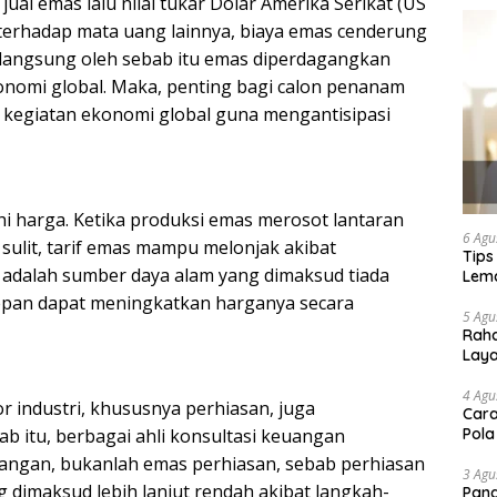
jual emas lalu nilai tukar Dolar Amerika Serikat (US
h terhadap mata uang lainnya, biaya emas cenderung
berlangsung oleh sebab itu emas diperdagangkan
onomi global. Maka, penting bagi calon penanam
kegiatan ekonomi global guna mengantisipasi
 harga. Ketika produksi emas merosot lantaran
6 Agu
lit, tarif emas mampu melonjak akibat
Tips
adalah sumber daya alam yang dimaksud tiada
Lema
epan dapat meningkatkan harganya secara
5 Agu
Raha
Lay
4 Agu
r industri, khususnya perhiasan, juga
Cara
b itu, berbagai ahli konsultasi keuangan
Pola
ngan, bukanlah emas perhiasan, sebab perhiasan
3 Agu
ng dimaksud lebih lanjut rendah akibat langkah-
Pand