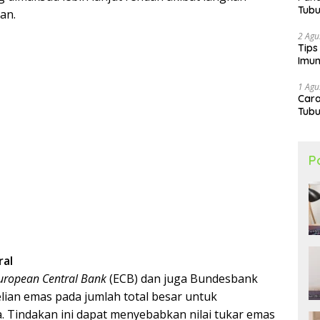
Tubu
an.
2 Agu
Tips
Imun
1 Agu
Car
Tubu
P
ral
uropean Central Bank
(ECB) dan juga Bundesbank
ian emas pada jumlah total besar untuk
Tindakan ini dapat menyebabkan nilai tukar emas