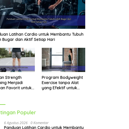
uan Latihan Cardio untuk Membantu Tubuh
h Bugar dan Aktif Setiap Hari
an Strength
Program Bodyweight
ning Menjadi
Exercise tanpa Alat
han Favorit untuk
yang Efektif untuk
jaga Kesehatan
Melatih Seluruh Tubuh
uh
tingan Populer
6 Agustus 2026
0 Komentar
Panduan Latihan Cardio untuk Membantu