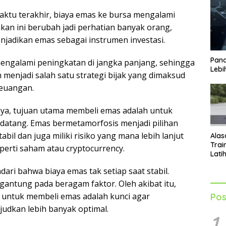
aktu terakhir, biaya emas ke bursa mengalami
kan ini berubah jadi perhatian banyak orang,
adikan emas sebagai instrumen investasi.
Pand
mengalami peningkatan di jangka panjang, sehingga
Lebi
 menjadi salah satu strategi bijak yang dimaksud
keuangan.
ya, tujuan utama membeli emas adalah untuk
tang. Emas bermetamorfosis menjadi pilihan
abil dan juga miliki risiko yang mana lebih lanjut
Alas
Trai
perti saham atau cryptocurrency.
Lati
Men
ri bahwa biaya emas tak setiap saat stabil.
Tub
gantung pada beragam faktor. Oleh akibat itu,
 untuk membeli emas adalah kunci agar
Pos
udkan lebih banyak optimal.
1