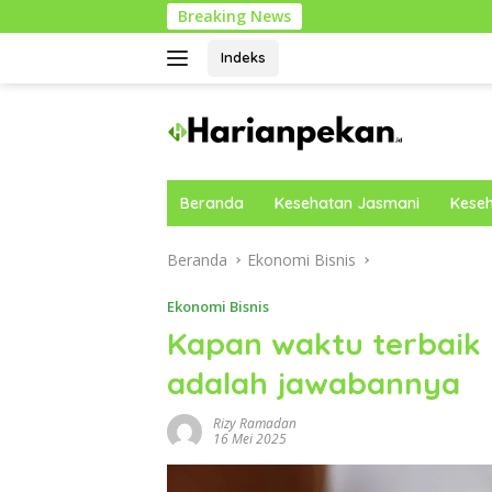
Langsung
Breaking News
P
ke
konten
Indeks
Beranda
Kesehatan Jasmani
Keseh
Beranda
Ekonomi Bisnis
Ekonomi Bisnis
Kapan waktu terbaik 
adalah jawabannya
Rizy Ramadan
16 Mei 2025