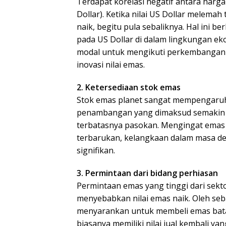
Terdapat korelasi negatif antara harga 
Dollar). Ketika nilai US Dollar melema
naik, begitu pula sebaliknya. Hal ini 
pada US Dollar di dalam lingkungan ek
modal untuk mengikuti perkembangan 
inovasi nilai emas.
2. Ketersediaan stok emas
Stok emas planet sangat mempengaruhi
penambangan yang dimaksud semakin su
terbatasnya pasokan. Mengingat emas 
terbarukan, kelangkaan dalam masa d
signifikan.
3. Permintaan dari bidang perhiasan
Permintaan emas yang tinggi dari sekto
menyebabkan nilai emas naik. Oleh seba
menyarankan untuk membeli emas bata
biasanya memiliki nilai jual kembali ya