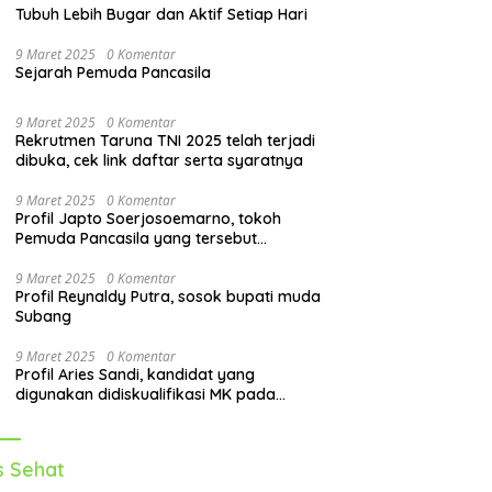
Tubuh Lebih Bugar dan Aktif Setiap Hari
9 Maret 2025
0 Komentar
Sejarah Pemuda Pancasila
9 Maret 2025
0 Komentar
Rekrutmen Taruna TNI 2025 telah terjadi
dibuka, cek link daftar serta syaratnya
9 Maret 2025
0 Komentar
Profil Japto Soerjosoemarno, tokoh
Pemuda Pancasila yang tersebut
dipanggil KPK
9 Maret 2025
0 Komentar
Profil Reynaldy Putra, sosok bupati muda
Subang
9 Maret 2025
0 Komentar
Profil Aries Sandi, kandidat yang
digunakan didiskualifikasi MK pada
pilkada 2024
s Sehat