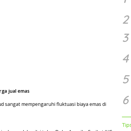
2
3
4
5
ga jual emas
6
ud sangat mempengaruhi fluktuasi biaya emas di
Tip