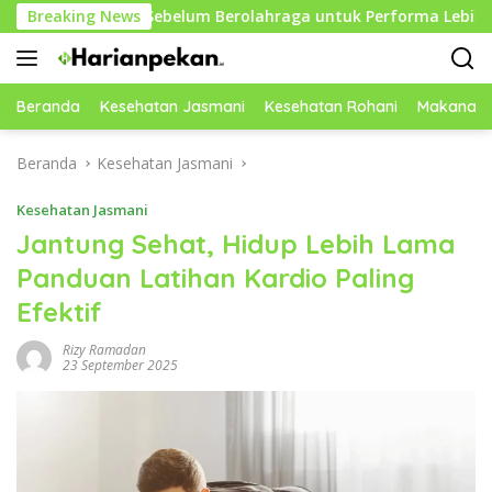
Langsung
ektif Sebelum Berolahraga untuk Performa Lebih Optimal
Breaking News
ke
konten
Beranda
Kesehatan Jasmani
Kesehatan Rohani
Makanan 
Beranda
Kesehatan Jasmani
Kesehatan Jasmani
Jantung Sehat, Hidup Lebih Lama
Panduan Latihan Kardio Paling
Efektif
Rizy Ramadan
23 September 2025