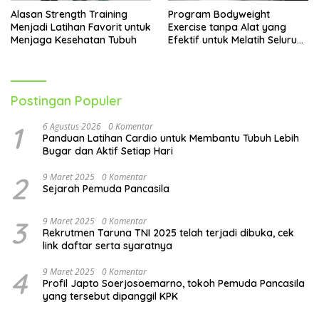
Alasan Strength Training
Program Bodyweight
Menjadi Latihan Favorit untuk
Exercise tanpa Alat yang
Menjaga Kesehatan Tubuh
Efektif untuk Melatih Seluruh
Tubuh
Postingan Populer
1
6 Agustus 2026
0 Komentar
Panduan Latihan Cardio untuk Membantu Tubuh Lebih
Bugar dan Aktif Setiap Hari
2
9 Maret 2025
0 Komentar
Sejarah Pemuda Pancasila
3
9 Maret 2025
0 Komentar
Rekrutmen Taruna TNI 2025 telah terjadi dibuka, cek
link daftar serta syaratnya
4
9 Maret 2025
0 Komentar
Profil Japto Soerjosoemarno, tokoh Pemuda Pancasila
yang tersebut dipanggil KPK