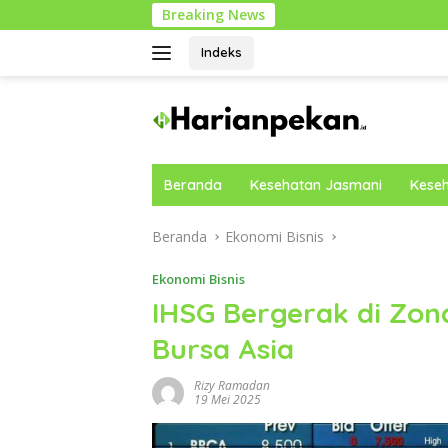
Langsung
Breaking News
Cara Mobil
ke
konten
Indeks
Beranda
Kesehatan Jasmani
Keseh
Beranda
Ekonomi Bisnis
Ekonomi Bisnis
IHSG Bergerak di Zo
Bursa Asia
Rizy Ramadan
19 Mei 2025