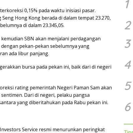
1
terkoreksi 0,15% pada waktu inisiasi pasar.
g Seng Hong Kong berada di dalam tempat 23.270,
2
belumnya di dalam 23.345,05.
ng kemudian SBN akan menjalani perdagangan
3
eda dengan pekan-pekan sebelumnya yang
ran ada libur panjang.
4
rakkan bursa pada pekan ini, baik dari di negeri
5
oreksi rating pemerintah Negeri Paman Sam akan
sentimen. Dari di negeri, pelaku pangsa
ntara yang diberitahukan pada Rabu pekan ini.
6
nvestors Service resmi menurunkan peringkat
Tip