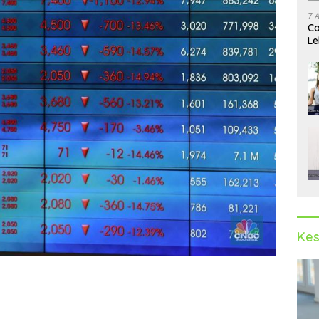
7 
Ca
Le
Ak
Kes