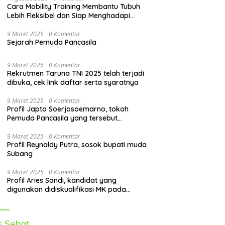
Cara Mobility Training Membantu Tubuh
Lebih Fleksibel dan Siap Menghadapi
Aktivitas Sehari-Hari
9 Maret 2025
0 Komentar
Sejarah Pemuda Pancasila
9 Maret 2025
0 Komentar
Rekrutmen Taruna TNI 2025 telah terjadi
dibuka, cek link daftar serta syaratnya
9 Maret 2025
0 Komentar
Profil Japto Soerjosoemarno, tokoh
Pemuda Pancasila yang tersebut
dipanggil KPK
9 Maret 2025
0 Komentar
Profil Reynaldy Putra, sosok bupati muda
Subang
9 Maret 2025
0 Komentar
Profil Aries Sandi, kandidat yang
digunakan didiskualifikasi MK pada
pilkada 2024
s Sehat