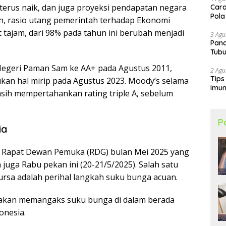
 terus naik, dan juga proyeksi pendapatan negara
Cara
Pola
lain, rasio utang pemerintah terhadap Ekonomi
 tajam, dari 98% pada tahun ini berubah menjadi
3 Agu
Pand
Tubu
egeri Paman Sam ke AA+ pada Agustus 2011,
2 Agu
Tips
kukan hal mirip pada Agustus 2023. Moody’s selama
Imun
sih mempertahankan rating triple A, sebelum
P
ia
r Rapat Dewan Pemuka (RDG) bulan Mei 2025 yang
juga Rabu pekan ini (20-21/5/2025). Salah satu
rsa adalah perihal langkah suku bunga acuan.
akan memangaks suku bunga di dalam berada
onesia.