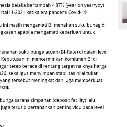
esia belaka bertambah 4,87% (year on year/yoy)
rtal III-2021 ketika era pandemi Covid-19.
u ini masih mengamati BI menahan suku bunag di
ngkasan apabila mengamati keperluan untuk
menahan suku bunga acuan (BI-Rate) di dalam level
. Keputusan ini mencerminkan komitmen BI di
agar tetap berada di rentang target naiknya harga
6, sekaligus menyimpan stabilitas nilai tukar
al yang tersebut meningkat dan juga memperkuat
stik.
bunga sarana simpanan (deposit facility) lalu
) juga terus dipertahankan per individu pada level