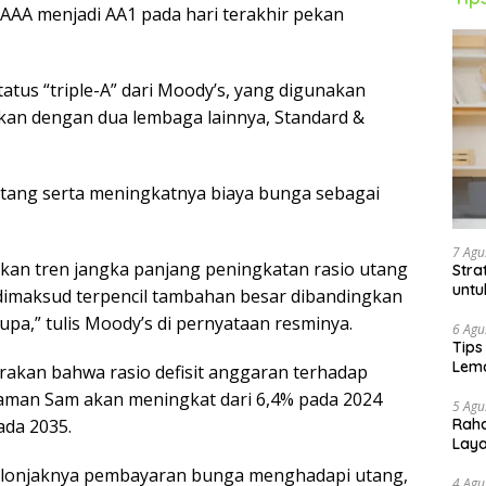
 AAA menjadi AA1 pada hari terakhir pekan
atus “triple-A” dari Moody’s, yang digunakan
an dengan dua lembaga lainnya, Standard &
ang serta meningkatnya biaya bunga sebagai
7 Agu
kan tren jangka panjang peningkatan rasio utang
Stra
untu
dimaksud terpencil tambahan besar dibandingkan
upa,” tulis Moody’s di pernyataan resminya.
6 Agu
Tips
Lema
akan bahwa rasio defisit anggaran terhadap
aman Sam akan meningkat dari 6,4% pada 2024
5 Agu
Raha
ada 2035.
Lay
 melonjaknya pembayaran bunga menghadapi utang,
4 Agu