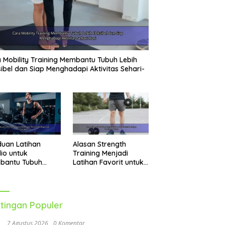
 Mobility Training Membantu Tubuh Lebih
sibel dan Siap Menghadapi Aktivitas Sehari-
uan Latihan
Alasan Strength
io untuk
Training Menjadi
bantu Tubuh
Latihan Favorit untuk
h Bugar dan Aktif
Menjaga Kesehatan
ap Hari
Tubuh
tingan Populer
7 Agustus 2026
0 Komentar