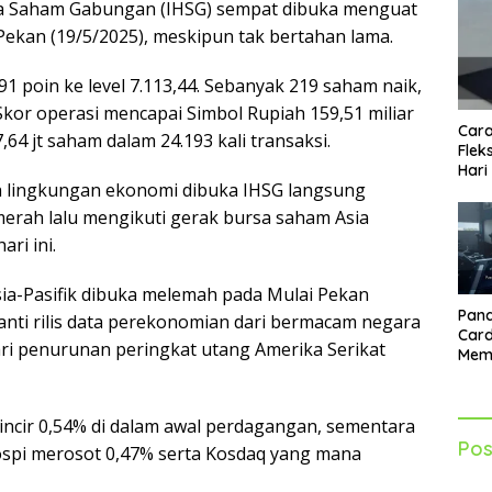
a Saham Gabungan (IHSG) sempat dibuka menguat
Pekan (19/5/2025), meskipun tak bertahan lama.
1 poin ke level 7.113,44. Sebanyak 219 saham naik,
 Skor operasi mencapai Simbol Rupiah 159,51 miliar
Cara
64 jt saham dalam 24.193 kali transaksi.
Flek
Hari
ah lingkungan ekonomi dibuka IHSG langsung
erah lalu mengikuti gerak bursa saham Asia
ri ini.
a-Pasifik dibuka melemah pada Mulai Pekan
Pand
anti rilis data perekonomian dari bermacam negara
Card
ri penurunan peringkat utang Amerika Serikat
Mem
Lebi
Seti
lincir 0,54% di dalam awal perdagangan, sementara
Pos
Kospi merosot 0,47% serta Kosdaq yang mana