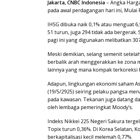
Jakarta, CNBC Indonesia
– Angka Harg
pada awal perdagangan hari ini, Mulai 
IHSG dibuka naik 0,1% atau menguat 6,9
51 turun, juga 294 tidak ada bergerak.
pagi ini yang digunakan melibatkan 307,
Meski demikian, selang semenit setel
berbalik arah menggerakkan ke zona m
lainnya yang mana kompak terkoreksi ha
Adapun, lingkungan ekonomi saham Asi
(19/5/2925) seiring pelaku pangsa men
pada kawasan. Tekanan juga datang da
oleh lembaga pemeringkat Moody’s.
Indeks Nikkei 225 Negeri Sakura terge
Topix turun 0,36%. Di Korea Selatan, 
berkapitalisasi kecil melemah 0,77%.