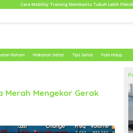
ity Training Membantu Tubuh Lebih Fleksibel dan Siap Menghada
atan Rohani
Makanan Sehat
Tips Sehat
Pola Hidup
P
na Merah Mengekor Gerak