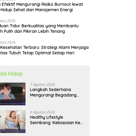
 Efektif Mengurangi Risiko Burnout lewat
 Hidup Sehat dan Manajemen Energi
stus 2026
uan Tidur Berkualitas yang Membantu
h Pulih dan Pikiran Lebih Tenang
stus 2026
 Kesehatan Terbaru: Strategi Alami Menjaga
itas Tubuh Tetap Optimal Setiap Hari
ola Hidup
7 Agustus 2026
Langkah Sederhana
Mengurangi Begadang
untuk Membangun Pola
Hidup Sehat Jangka
Panjang
6 Agustus 2026
Healthy Lifestyle
Seimbang: Kebiasaan Kecil
yang Membuat Energi
Harian Lebih Konsisten