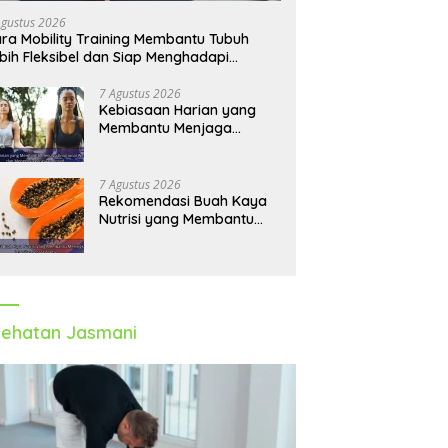
Agustus 2026
ra Mobility Training Membantu Tubuh
bih Fleksibel dan Siap Menghadapi
tivitas Sehari-Hari
7 Agustus 2026
Kebiasaan Harian yang
Membantu Menjaga
Emotional Wellness dan
Mengelola Perasaan Positif
7 Agustus 2026
Rekomendasi Buah Kaya
Nutrisi yang Membantu
Meningkatkan Imunitas
Secara Alami
ehatan Jasmani