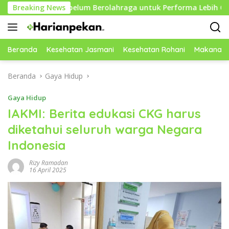
Langsung
if Sebelum Berolahraga untuk Performa Lebih Optimal
Breaking News
ke
konten
Beranda
Kesehatan Jasmani
Kesehatan Rohani
Makanan 
Beranda
Gaya Hidup
Gaya Hidup
IAKMI: Berita edukasi CKG harus
diketahui seluruh warga Negara
Indonesia
Rizy Ramadan
16 April 2025