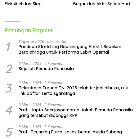
Fleksibel dan Siap
Bugar dan Aktif Setiap Hari
Menghadapi Aktivitas Sehari-
Hari
Postingan Populer
1
8 Agustus 2026
0 Komentar
Panduan Stretching Routine yang Efektif Sebelum
Berolahraga untuk Performa Lebih Optimal
2
9 Maret 2025
0 Komentar
Sejarah Pemuda Pancasila
3
9 Maret 2025
0 Komentar
Rekrutmen Taruna TNI 2025 telah terjadi dibuka, cek
link daftar serta syaratnya
4
9 Maret 2025
0 Komentar
Profil Japto Soerjosoemarno, tokoh Pemuda Pancasila
yang tersebut dipanggil KPK
5
9 Maret 2025
0 Komentar
Profil Reynaldy Putra, sosok bupati muda Subang