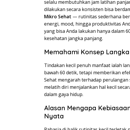
selalu membutuhkan jam latihan panjang
dilakukan secara konsisten bisa berda
Mikro Sehat
— rutinitas sederhana ber
energi, mood, hingga produktivitas An
yang bisa Anda lakukan hanya dalam 60
kesehatan jangka panjang.
Memahami Konsep Langkah
Tindakan kecil penuh manfaat ialah la
bawah 60 detik, tetapi memberikan efek
Sehat mengarah terhadap perulangan 
melatih diri menjalankan hal kecil sec
dalam gaya hidup.
Alasan Mengapa Kebiasaan 
Nyata
Rahasia di balik rutinitas kecil terletak