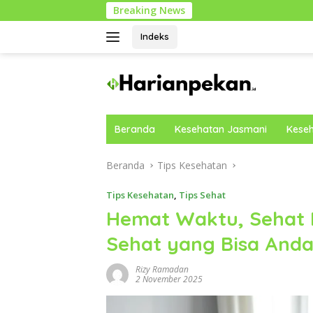
Langsung
Breaking News
Cara Mob
ke
konten
Indeks
Beranda
Kesehatan Jasmani
Keseh
Beranda
Tips Kesehatan
Tips Kesehatan
,
Tips Sehat
Hemat Waktu, Sehat 
Sehat yang Bisa Anda
Rizy Ramadan
2 November 2025