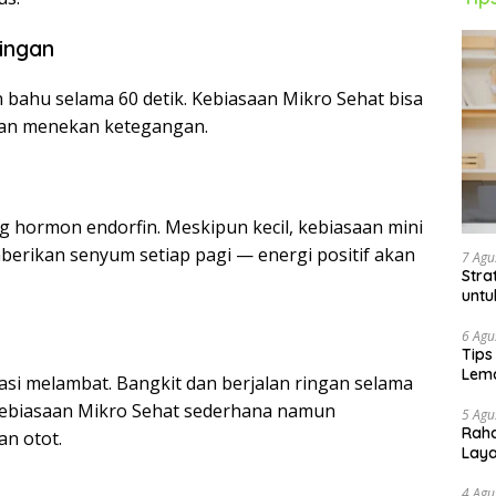
ingan
n bahu selama 60 detik. Kebiasaan Mikro Sehat bisa
dan menekan ketegangan.
ormon endorfin. Meskipun kecil, kebiasaan mini
erikan senyum setiap pagi — energi positif akan
7 Agu
Stra
untu
l
6 Agu
Tips
Lema
lasi melambat. Bangkit dan berjalan ringan selama
 Kebiasaan Mikro Sehat sederhana namun
5 Agu
Raha
n otot.
Lay
4 Agu