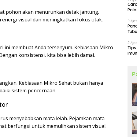
Cara
Pola
hat pohon akan menurunkan detak jantung.
energi visual dan meningkatkan fokus otak.
3 Agu
Pand
Tubu
2 Agu
ari ini membuat Anda tersenyum. Kebiasaan Mikro
Tips
Imun
Dengan konsistensi, kita bisa lebih damai.
P
angkan. Kebiasaan Mikro Sehat bukan hanya
aiki sistem pencernaan.
tar
erus menyebabkan mata lelah. Pejamkan mata
hat berfungsi untuk memulihkan sistem visual.