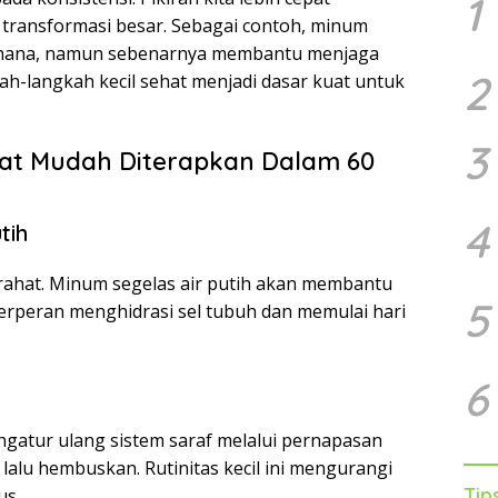
1
 transformasi besar. Sebagai contoh, minum
ederhana, namun sebenarnya membantu menjaga
2
kah-langkah kecil sehat menjadi dasar kuat untuk
3
ehat Mudah Diterapkan Dalam 60
4
tih
irahat. Minum segelas air putih akan membantu
5
erperan menghidrasi sel tubuh dan memulai hari
6
gatur ulang sistem saraf melalui pernapasan
 lalu hembuskan. Rutinitas kecil ini mengurangi
Tip
us.