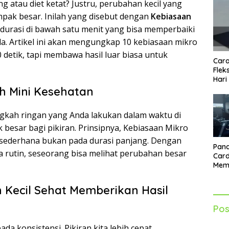
 atau diet ketat? Justru, perubahan kecil yang
mpak besar. Inilah yang disebut dengan
Kebiasaan
durasi di bawah satu menit yang bisa memperbaiki
da. Artikel ini akan mengungkap 10 kebiasaan mikro
 detik, tapi membawa hasil luar biasa untuk
Cara
Flek
Hari
 Mini Kesehatan
ngkah ringan yang Anda lakukan dalam waktu di
 besar bagi pikiran. Prinsipnya, Kebiasaan Mikro
sederhana bukan pada durasi panjang. Dengan
Pand
ara rutin, seseorang bisa melihat perubahan besar
Card
Mem
Lebi
Seti
Kecil Sehat Memberikan Hasil
Pos
 pada konsistensi. Pikiran kita lebih cepat