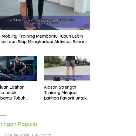
 Mobility Training Membantu Tubuh Lebih
sibel dan Siap Menghadapi Aktivitas Sehari-
uan Latihan
Alasan Strength
io untuk
Training Menjadi
bantu Tubuh
Latihan Favorit untuk
h Bugar dan Aktif
Menjaga Kesehatan
ap Hari
Tubuh
tingan Populer
7 Agustus 2026
0 Komentar