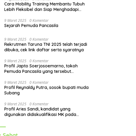
Cara Mobility Training Membantu Tubuh
Lebih Fleksibel dan Siap Menghadapi
Aktivitas Sehari-Hari
9 Maret 2025
0 Komentar
Sejarah Pemuda Pancasila
9 Maret 2025
0 Komentar
Rekrutmen Taruna TNI 2025 telah terjadi
dibuka, cek link daftar serta syaratnya
9 Maret 2025
0 Komentar
Profil Japto Soerjosoemarno, tokoh
Pemuda Pancasila yang tersebut
dipanggil KPK
9 Maret 2025
0 Komentar
Profil Reynaldy Putra, sosok bupati muda
Subang
9 Maret 2025
0 Komentar
Profil Aries Sandi, kandidat yang
digunakan didiskualifikasi MK pada
pilkada 2024
s Sehat