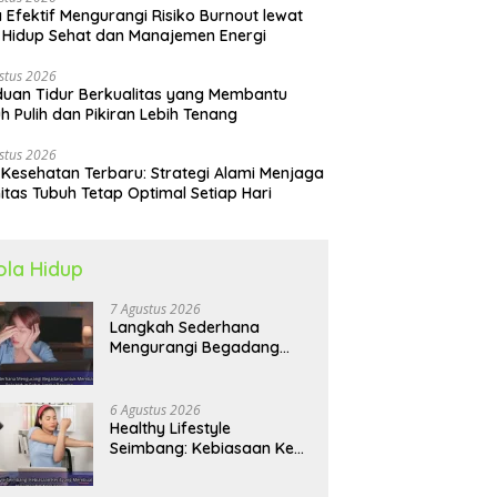
 Efektif Mengurangi Risiko Burnout lewat
 Hidup Sehat dan Manajemen Energi
stus 2026
uan Tidur Berkualitas yang Membantu
h Pulih dan Pikiran Lebih Tenang
stus 2026
 Kesehatan Terbaru: Strategi Alami Menjaga
itas Tubuh Tetap Optimal Setiap Hari
ola Hidup
7 Agustus 2026
Langkah Sederhana
Mengurangi Begadang
untuk Membangun Pola
Hidup Sehat Jangka
Panjang
6 Agustus 2026
Healthy Lifestyle
Seimbang: Kebiasaan Kecil
yang Membuat Energi
Harian Lebih Konsisten