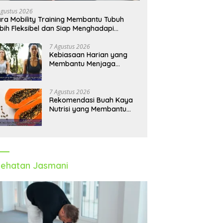
Agustus 2026
ra Mobility Training Membantu Tubuh
bih Fleksibel dan Siap Menghadapi
tivitas Sehari-Hari
7 Agustus 2026
Kebiasaan Harian yang
Membantu Menjaga
Emotional Wellness dan
Mengelola Perasaan Positif
7 Agustus 2026
Rekomendasi Buah Kaya
Nutrisi yang Membantu
Meningkatkan Imunitas
Secara Alami
ehatan Jasmani