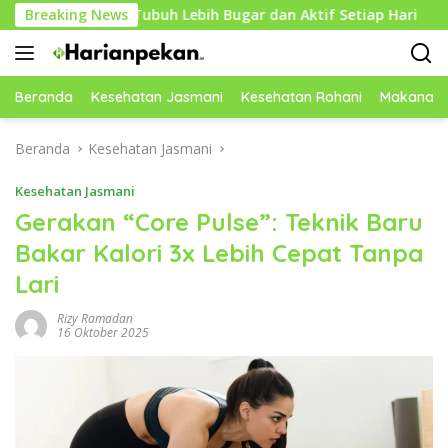
Langsung
bantu Tubuh Lebih Bugar dan Aktif Setiap Hari
Breaking News
Cara 
ke
konten
Beranda
Kesehatan Jasmani
Kesehatan Rohani
Makanan 
Beranda
Kesehatan Jasmani
Kesehatan Jasmani
Gerakan “Core Pulse”: Teknik Baru
Bakar Kalori 3x Lebih Cepat Tanpa
Lari
Rizy Ramadan
16 Oktober 2025