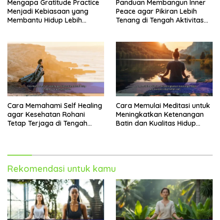
Mengapa Gratitude Practice
Panduan Membangun Inner
Rohani Remaja
Menjadi Kebiasaan yang
Peace agar Pikiran Lebih
Membangun kesehatan rohani remaja membutuhkan
Membantu Hidup Lebih
Tenang di Tengah Aktivitas
Tenang
Harian
pendekatan holistik yang melibatkan berbagai aspek
kehidupan. Berikut beberapa strategi efektif yang
dapat diterapkan:
1. Meningkatkan Kesadaran Diri
Membantu remaja mengenali dan memahami emosi
mereka sendiri merupakan langkah pertama yang
krusial. Teknik mindfulness, seperti meditasi dan
Cara Memahami Self Healing
Cara Memulai Meditasi untuk
pernapasan dalam, dapat membantu mereka
agar Kesehatan Rohani
Meningkatkan Ketenangan
Tetap Terjaga di Tengah
Batin dan Kualitas Hidup
terhubung dengan perasaan mereka dan mengelola
Kesibukan
Sehari-Hari
emosi dengan lebih baik. Jurnal harian juga bisa
menjadi alat yang efektif untuk merefleksikan pikiran
dan perasaan.
Rekomendasi untuk kamu
2. Membangun Hubungan yang Sehat
Hubungan yang positif dan suportif dengan keluarga,
teman, dan komunitas merupakan faktor kunci dalam
kesehatan rohani. Dorong remaja untuk terlibat dalam