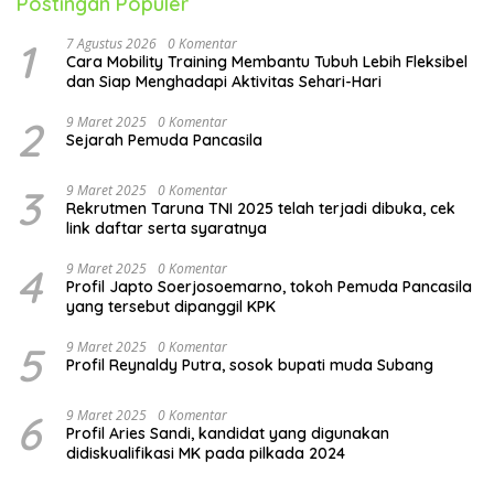
Postingan Populer
dan masyarakat. Dengan memahami tantangan yang
dihadapi generasi penuh kecemasan ini dan
1
7 Agustus 2026
0 Komentar
menerapkan strategi yang tepat, kita dapat membantu
Cara Mobility Training Membantu Tubuh Lebih Fleksibel
dan Siap Menghadapi Aktivitas Sehari-Hari
mereka mengembangkan resiliensi, kepercayaan diri,
dan kemampuan untuk menghadapi tekanan hidup
2
9 Maret 2025
0 Komentar
dengan lebih baik. Ingatlah bahwa kesehatan rohani
Sejarah Pemuda Pancasila
adalah investasi jangka panjang yang akan berdampak
3
9 Maret 2025
0 Komentar
positif pada kesejahteraan mereka di masa depan.
Rekrutmen Taruna TNI 2025 telah terjadi dibuka, cek
Memberikan dukungan, pemahaman, dan akses ke
link daftar serta syaratnya
sumber daya yang tepat merupakan kunci untuk
4
9 Maret 2025
0 Komentar
membantu mereka tumbuh menjadi individu yang
Profil Japto Soerjosoemarno, tokoh Pemuda Pancasila
tangguh dan bahagia.
yang tersebut dipanggil KPK
5
9 Maret 2025
0 Komentar
Profil Reynaldy Putra, sosok bupati muda Subang
6
9 Maret 2025
0 Komentar
Profil Aries Sandi, kandidat yang digunakan
didiskualifikasi MK pada pilkada 2024