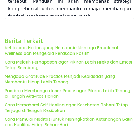
tersebut. Panduan ini akan membahas strategi
komprehensif untuk membantu remaja membangun
fondasi kesehatan rohani yang kokoh.
Memahami Kesehatan Rohani
Remaja
Berita Terkait
Kesehatan rohani remaja bukanlah sekadar absennya
Kebiasaan Harian yang Membantu Menjaga Emotional
masalah mental, melainkan kondisi positif yang
Wellness dan Mengelola Perasaan Positif
mencakup kesejahteraan emosional, spiritual, dan
Cara Melatih Pernapasan agar Pikiran Lebih Rileks dan Emosi
sosial. Remaja dengan kesehatan rohani yang baik
Tetap Seimbang
mampu mengelola emosi, membangun hubungan yang
Mengapa Gratitude Practice Menjadi Kebiasaan yang
sehat, menemukan makna hidup, dan menghadapi
Membantu Hidup Lebih Tenang
tantangan dengan resiliensi. Kurangnya kesehatan
Panduan Membangun Inner Peace agar Pikiran Lebih Tenang
rohani dapat memicu berbagai masalah, termasuk
di Tengah Aktivitas Harian
kecemasan, depresi, rendahnya harga diri, dan
Cara Memahami Self Healing agar Kesehatan Rohani Tetap
perilaku berisiko. Penting untuk mengenali tanda-tanda
Terjaga di Tengah Kesibukan
kesehatan rohani yang buruk pada remaja, seperti
Cara Memulai Meditasi untuk Meningkatkan Ketenangan Batin
perubahan perilaku drastis, isolasi sosial, penurunan
dan Kualitas Hidup Sehari-Hari
prestasi akademik, dan perubahan pola tidur atau
makan.