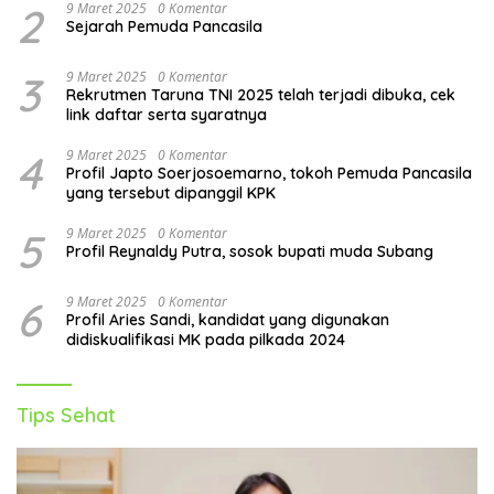
2
9 Maret 2025
0 Komentar
Sejarah Pemuda Pancasila
3
9 Maret 2025
0 Komentar
Rekrutmen Taruna TNI 2025 telah terjadi dibuka, cek
link daftar serta syaratnya
4
9 Maret 2025
0 Komentar
Profil Japto Soerjosoemarno, tokoh Pemuda Pancasila
yang tersebut dipanggil KPK
5
9 Maret 2025
0 Komentar
Profil Reynaldy Putra, sosok bupati muda Subang
6
9 Maret 2025
0 Komentar
Profil Aries Sandi, kandidat yang digunakan
didiskualifikasi MK pada pilkada 2024
Tips Sehat