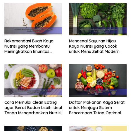
Rekomendasi Buah Kaya
Mengenal Sayuran Hijau
Nutrisi yang Membantu
Kaya Nutrisi yang Cocok
Meningkatkan Imunitas
untuk Menu Sehat Modern
Secara Alami
Cara Memulai Clean Eating
Daftar Makanan Kaya Serat
agar Berat Badan Lebih Ideal
untuk Menjaga Sistem
Tanpa Mengorbankan Nutrisi
Pencernaan Tetap Optimal