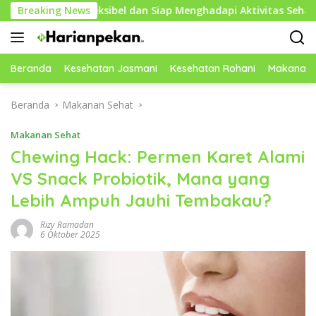
Langsung
h Fleksibel dan Siap Menghadapi Aktivitas Sehari-Hari
Breaking News
ke
konten
Beranda
Kesehatan Jasmani
Kesehatan Rohani
Makanan 
Beranda
Makanan Sehat
Makanan Sehat
Chewing Hack: Permen Karet Alami
VS Snack Probiotik, Mana yang
Lebih Ampuh Jauhi Tembakau?
Rizy Ramadan
6 Oktober 2025