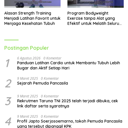
Alasan Strength Training
Program Bodyweight
Menjadi Latihan Favorit untuk
Exercise tanpa Alat yang
Menjaga Kesehatan Tubuh
Efektif untuk Melatih Seluruh
Tubuh
Postingan Populer
1
6 Agustus 2026
0 Komentar
Panduan Latihan Cardio untuk Membantu Tubuh Lebih
Bugar dan Aktif Setiap Hari
2
9 Maret 2025
0 Komentar
Sejarah Pemuda Pancasila
3
9 Maret 2025
0 Komentar
Rekrutmen Taruna TNI 2025 telah terjadi dibuka, cek
link daftar serta syaratnya
4
9 Maret 2025
0 Komentar
Profil Japto Soerjosoemarno, tokoh Pemuda Pancasila
yang tersebut dipanggil KPK