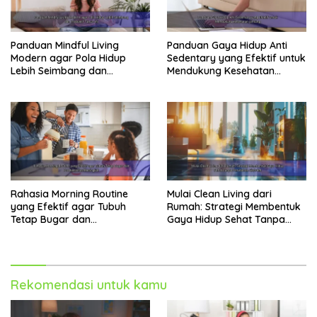
bagi pekerja kantoran. Oleh karena itu, penting
untuk memasukkan aktivitas fisik ke dalam
pola
hidup sehat
Anda. Tidak perlu berolahraga berat,
Panduan Mindful Living
Panduan Gaya Hidup Anti
cukup dengan beberapa perubahan kecil dalam
Modern agar Pola Hidup
Sedentary yang Efektif untuk
Lebih Seimbang dan
Mendukung Kesehatan
rutinitas harian.
Produktif Tahun Ini
Jantung
Cara Menambah Aktivitas Fisik di
Kantor:
Gunakan tangga daripada lift, setidaknya untuk
beberapa lantai.
Berjalan-jalan sebentar setiap jam untuk
Rahasia Morning Routine
Mulai Clean Living dari
yang Efektif agar Tubuh
Rumah: Strategi Membentuk
meregangkan otot dan meningkatkan sirkulasi
Tetap Bugar dan
Gaya Hidup Sehat Tanpa
darah. Teknik
stretching
sederhana dapat dilakukan
Produktivitas Meningkat
Perubahan Ekstrem
di tempat kerja.
Ikuti kelas kebugaran online selama jam makan
siang.
Rekomendasi untuk kamu
Berjalan kaki saat istirahat makan siang.