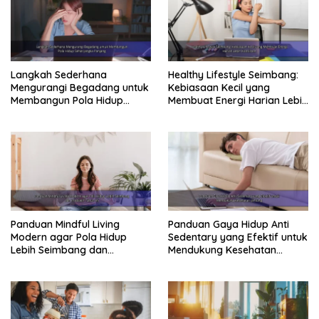
Manfaatkan waktu perjalanan untuk berjalan kaki
dari halte bus atau stasiun kereta.
Gabunglah klub olahraga atau kegiatan fisik di
luar jam kerja.
Langkah Sederhana
Healthy Lifestyle Seimbang:
Mengurangi Begadang untuk
Kebiasaan Kecil yang
Manajemen Stres: Mengatasi
Membangun Pola Hidup
Membuat Energi Harian Lebih
Sehat Jangka Panjang
Konsisten
Tekanan Kerja
Stres kerja merupakan faktor yang dapat
memengaruhi kesehatan fisik dan mental.
Mengelola stres dengan baik adalah bagian
penting dari
pola hidup sehat untuk pekerja
Panduan Mindful Living
Panduan Gaya Hidup Anti
kantoran
. Stres berkepanjangan dapat
Modern agar Pola Hidup
Sedentary yang Efektif untuk
meningkatkan risiko berbagai penyakit.
Lebih Seimbang dan
Mendukung Kesehatan
Produktif Tahun Ini
Jantung
Teknik Mengelola Stres di Tempat
Kerja: