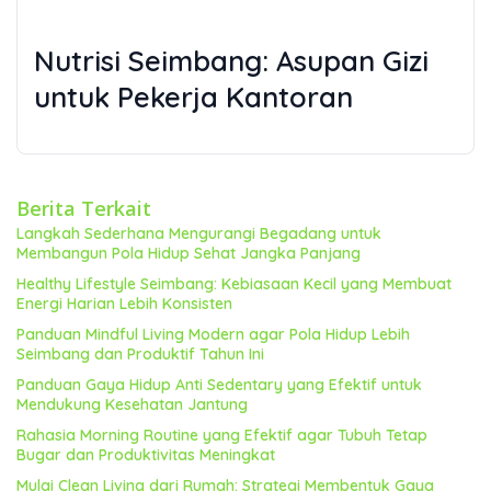
Nutrisi Seimbang: Asupan Gizi
untuk Pekerja Kantoran
Pola makan yang sehat menjadi fondasi
utama
pola hidup sehat untuk pekerja
kantoran
. Hindari kebiasaan makan di meja kerja
Berita Terkait
yang seringkali menyebabkan makan terlalu cepat
Langkah Sederhana Mengurangi Begadang untuk
Membangun Pola Hidup Sehat Jangka Panjang
dan tidak memperhatikan asupan nutrisi.
Prioritaskan konsumsi makanan bergizi seimbang
Healthy Lifestyle Seimbang: Kebiasaan Kecil yang Membuat
Energi Harian Lebih Konsisten
yang terdiri dari karbohidrat kompleks, protein,
Panduan Mindful Living Modern agar Pola Hidup Lebih
dan lemak sehat.
Seimbang dan Produktif Tahun Ini
Panduan Gaya Hidup Anti Sedentary yang Efektif untuk
Tips Memilih Makanan Sehat di Kantor:
Mendukung Kesehatan Jantung
Rahasia Morning Routine yang Efektif agar Tubuh Tetap
Siapkan bekal makan siang sendiri. Ini membantu
Bugar dan Produktivitas Meningkat
Anda mengontrol porsi dan kandungan gizinya.
Mulai Clean Living dari Rumah: Strategi Membentuk Gaya