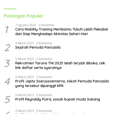
Berkelanjutan
Menerapkan
pola hidup sehat untuk pekerja
Postingan Populer
kantoran
membutuhkan komitmen dan
1
7 Agustus 2026
0 Komentar
konsistensi. Namun, dengan perubahan kecil dan
Cara Mobility Training Membantu Tubuh Lebih Fleksibel
bertahap, Anda dapat meningkatkan kesehatan
dan Siap Menghadapi Aktivitas Sehari-Hari
fisik dan mental, serta produktivitas Anda.
2
9 Maret 2025
0 Komentar
Ingatlah bahwa kesehatan adalah aset yang paling
Sejarah Pemuda Pancasila
berharga, jadi investasikan waktu dan usaha
untuk menjaganya. Jangan ragu untuk mencari
3
9 Maret 2025
0 Komentar
Rekrutmen Taruna TNI 2025 telah terjadi dibuka, cek
bantuan profesional jika Anda membutuhkan
link daftar serta syaratnya
panduan lebih lanjut dalam membangun
pola
hidup sehat
yang berkelanjutan.
4
9 Maret 2025
0 Komentar
Profil Japto Soerjosoemarno, tokoh Pemuda Pancasila
yang tersebut dipanggil KPK
5
9 Maret 2025
0 Komentar
Profil Reynaldy Putra, sosok bupati muda Subang
9 Maret 2025
0 Komentar