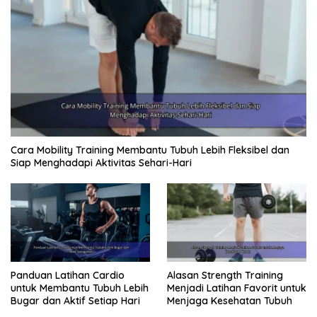
hangat.
Hidrasi yang Tepat: Pentingnya
Minum Air Putih
Dehidrasi dapat menyebabkan kelelahan, sakit
kepala, dan penurunan konsentrasi. Pastikan Anda
Cara Mobility Training Membantu Tubuh Lebih Fleksibel dan
minum air putih yang cukup sepanjang hari.
Siap Menghadapi Aktivitas Sehari-Hari
Jumlah air yang dibutuhkan bervariasi tergantung
pada aktivitas dan iklim, tetapi umumnya
disarankan untuk minum minimal 8 gelas air per
hari.
Kesimpulan: Membangun Pola
Panduan Latihan Cardio
Alasan Strength Training
untuk Membantu Tubuh Lebih
Menjadi Latihan Favorit untuk
Hidup Sehat yang
Bugar dan Aktif Setiap Hari
Menjaga Kesehatan Tubuh