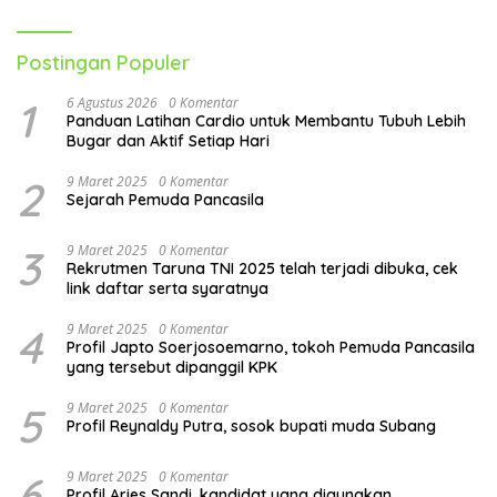
Postingan Populer
1
6 Agustus 2026
0 Komentar
Panduan Latihan Cardio untuk Membantu Tubuh Lebih
Bugar dan Aktif Setiap Hari
2
9 Maret 2025
0 Komentar
Sejarah Pemuda Pancasila
3
9 Maret 2025
0 Komentar
Rekrutmen Taruna TNI 2025 telah terjadi dibuka, cek
link daftar serta syaratnya
4
9 Maret 2025
0 Komentar
Profil Japto Soerjosoemarno, tokoh Pemuda Pancasila
yang tersebut dipanggil KPK
5
9 Maret 2025
0 Komentar
Profil Reynaldy Putra, sosok bupati muda Subang
6
9 Maret 2025
0 Komentar
Profil Aries Sandi, kandidat yang digunakan