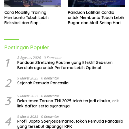
Cara Mobility Training
Panduan Latihan Cardio
Membantu Tubuh Lebih
untuk Membantu Tubuh Lebih
Fleksibel dan Siap
Bugar dan Aktif Setiap Hari
Menghadapi Aktivitas Sehari-
Hari
Postingan Populer
1
8 Agustus 2026
0 Komentar
Panduan Stretching Routine yang Efektif Sebelum
Berolahraga untuk Performa Lebih Optimal
2
9 Maret 2025
0 Komentar
Sejarah Pemuda Pancasila
3
9 Maret 2025
0 Komentar
Rekrutmen Taruna TNI 2025 telah terjadi dibuka, cek
link daftar serta syaratnya
4
9 Maret 2025
0 Komentar
Profil Japto Soerjosoemarno, tokoh Pemuda Pancasila
yang tersebut dipanggil KPK