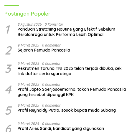
Postingan Populer
1
8 Agustus 2026
0 Komentar
Panduan Stretching Routine yang Efektif Sebelum
Berolahraga untuk Performa Lebih Optimal
2
9 Maret 2025
0 Komentar
Sejarah Pemuda Pancasila
3
9 Maret 2025
0 Komentar
Rekrutmen Taruna TNI 2025 telah terjadi dibuka, cek
link daftar serta syaratnya
4
9 Maret 2025
0 Komentar
Profil Japto Soerjosoemarno, tokoh Pemuda Pancasila
yang tersebut dipanggil KPK
5
9 Maret 2025
0 Komentar
Profil Reynaldy Putra, sosok bupati muda Subang
6
9 Maret 2025
0 Komentar
Profil Aries Sandi, kandidat yang digunakan