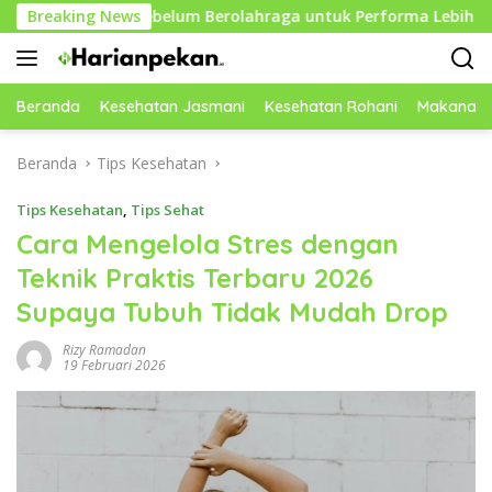
Langsung
ektif Sebelum Berolahraga untuk Performa Lebih Optimal
Breaking News
ke
konten
Beranda
Kesehatan Jasmani
Kesehatan Rohani
Makanan 
Beranda
Tips Kesehatan
Tips Kesehatan
,
Tips Sehat
Cara Mengelola Stres dengan
Teknik Praktis Terbaru 2026
Supaya Tubuh Tidak Mudah Drop
Rizy Ramadan
19 Februari 2026