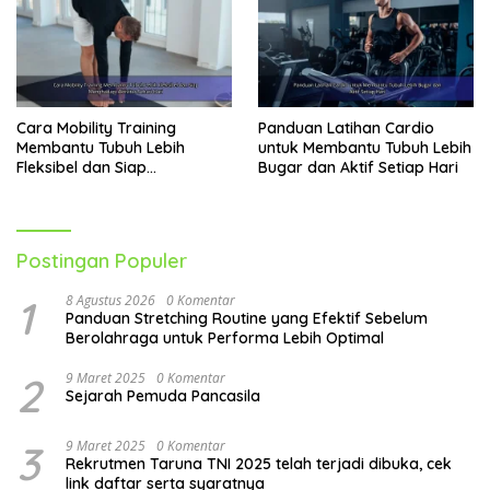
Cara Mobility Training
Panduan Latihan Cardio
Membantu Tubuh Lebih
untuk Membantu Tubuh Lebih
Fleksibel dan Siap
Bugar dan Aktif Setiap Hari
Menghadapi Aktivitas Sehari-
Hari
Postingan Populer
1
8 Agustus 2026
0 Komentar
Panduan Stretching Routine yang Efektif Sebelum
Berolahraga untuk Performa Lebih Optimal
2
9 Maret 2025
0 Komentar
Sejarah Pemuda Pancasila
3
9 Maret 2025
0 Komentar
Rekrutmen Taruna TNI 2025 telah terjadi dibuka, cek
link daftar serta syaratnya