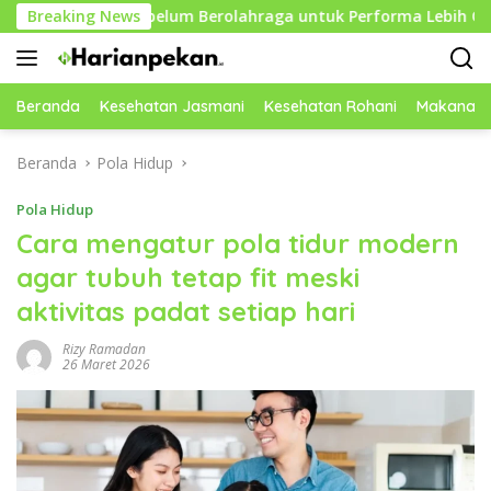
Langsung
ktif Sebelum Berolahraga untuk Performa Lebih Optimal
Breaking News
ke
konten
Beranda
Kesehatan Jasmani
Kesehatan Rohani
Makanan 
Beranda
Pola Hidup
Pola Hidup
Cara mengatur pola tidur modern
agar tubuh tetap fit meski
aktivitas padat setiap hari
Rizy Ramadan
26 Maret 2026