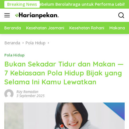
Langsung
fektif Sebelum Berolahraga untuk Performa Lebih Optimal
Breaking News
ke
konten
Beranda
Kesehatan Jasmani
Kesehatan Rohani
Makanan 
Beranda
Pola Hidup
Pola Hidup
Bukan Sekadar Tidur dan Makan —
7 Kebiasaan Pola Hidup Bijak yang
Selama Ini Kamu Lewatkan
Rizy Ramadan
3 September 2025