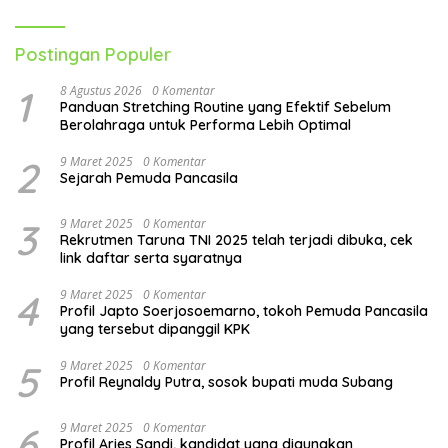
Hari
Postingan Populer
1
8 Agustus 2026
0 Komentar
Panduan Stretching Routine yang Efektif Sebelum
Berolahraga untuk Performa Lebih Optimal
2
9 Maret 2025
0 Komentar
Sejarah Pemuda Pancasila
3
9 Maret 2025
0 Komentar
Rekrutmen Taruna TNI 2025 telah terjadi dibuka, cek
link daftar serta syaratnya
4
9 Maret 2025
0 Komentar
Profil Japto Soerjosoemarno, tokoh Pemuda Pancasila
yang tersebut dipanggil KPK
5
9 Maret 2025
0 Komentar
Profil Reynaldy Putra, sosok bupati muda Subang
6
9 Maret 2025
0 Komentar
Profil Aries Sandi, kandidat yang digunakan