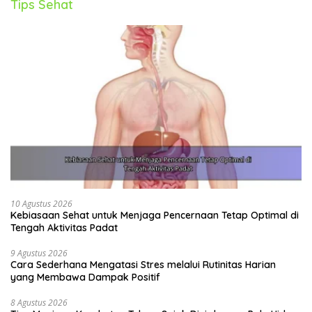
Dengan konsistensi dan kesabaran, Anda dapat
Tips Sehat
mencapai kesehatan rohani yang optimal dan
menjalani hidup yang lebih bahagia dan penuh arti.
10 Agustus 2026
Kebiasaan Sehat untuk Menjaga Pencernaan Tetap Optimal di
Tengah Aktivitas Padat
9 Agustus 2026
Cara Sederhana Mengatasi Stres melalui Rutinitas Harian
yang Membawa Dampak Positif
8 Agustus 2026