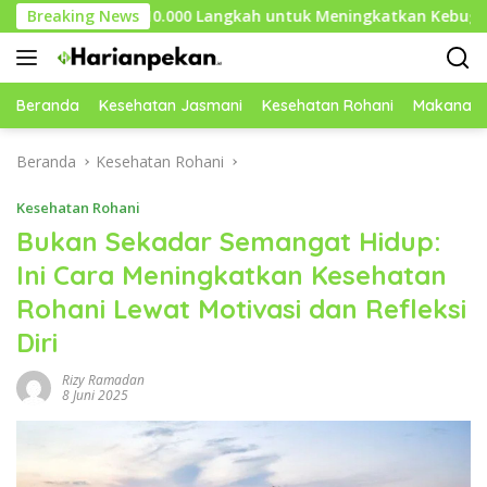
Langsung
Exercise 10.000 Langkah untuk Meningkatkan Kebugaran Tubu
Breaking News
ke
konten
Beranda
Kesehatan Jasmani
Kesehatan Rohani
Makanan 
Beranda
Kesehatan Rohani
Kesehatan Rohani
Bukan Sekadar Semangat Hidup:
Ini Cara Meningkatkan Kesehatan
Rohani Lewat Motivasi dan Refleksi
Diri
Rizy Ramadan
8 Juni 2025