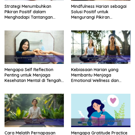
diri yang efektif:
Strategi Menumbuhkan
Mindfulness Harian sebagai
Jurnal Menulis
Pikiran Positif dalam
Solusi Positif untuk
Menulis jurnal merupakan cara yang efektif untuk
Menghadapi Tantangan
Mengurangi Pikiran
Kehidupan Modern
Berlebihan dan Kecemasan
mengekspresikan pikiran dan perasaan. Tuliskan
pengalaman, tantangan, dan pelajaran hidup yang
Anda alami. Jurnal membantu memproses emosi,
mengidentifikasi pola, dan memahami diri sendiri lebih
dalam, sehingga dapat meningkatkan kesehatan
rohani secara signifikan.
Mengapa Self Reflection
Kebiasaan Harian yang
Penting untuk Menjaga
Membantu Menjaga
Kesehatan Mental di Tengah
Emotional Wellness dan
Read Also:
Kesibukan
Mengelola Perasaan Positif
“Rahasia Kesehatan Rohani: 7 Langkah
Pengembangan Diri yang Akan Mengubah
Hidupmu dari Dalam”
“Ketika Jiwa Lelah, Inilah Cara Menemukan
Motivasi dan Mengembangkan Diri untuk
Cara Melatih Pernapasan
Mengapa Gratitude Practice
Kesehatan Rohani yang Lebih Damai”