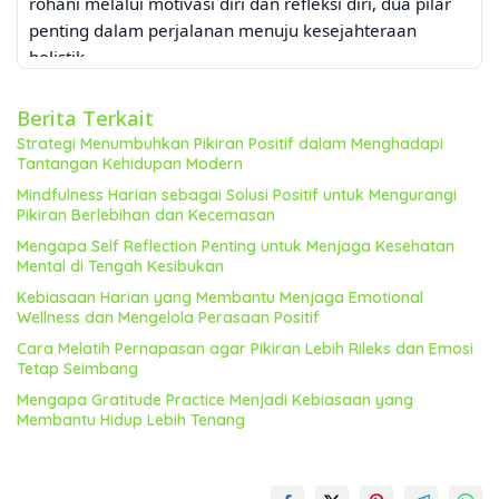
rohani melalui motivasi diri dan refleksi diri, dua pilar
penting dalam perjalanan menuju kesejahteraan
holistik.
Motivasi Diri: Bahan Bakar untuk
Kesehatan Rohani
Berita Terkait
Strategi Menumbuhkan Pikiran Positif dalam Menghadapi
Motivasi diri merupakan kunci utama dalam
Tantangan Kehidupan Modern
membangun kesehatan rohani yang kuat. Tanpa
Mindfulness Harian sebagai Solusi Positif untuk Mengurangi
motivasi, sulit untuk memulai dan mempertahankan
Pikiran Berlebihan dan Kecemasan
kebiasaan-kebiasaan positif yang mendukung
Mengapa Self Reflection Penting untuk Menjaga Kesehatan
kesehatan rohani. Motivasi diri yang efektif bukanlah
Mental di Tengah Kesibukan
sekadar keinginan semata, melainkan tindakan yang
Kebiasaan Harian yang Membantu Menjaga Emotional
konsisten dan terarah. Berikut beberapa cara untuk
Wellness dan Mengelola Perasaan Positif
meningkatkan motivasi diri dalam konteks kesehatan
Cara Melatih Pernapasan agar Pikiran Lebih Rileks dan Emosi
rohani:
Tetap Seimbang
Menetapkan Tujuan yang Jelas dan
Mengapa Gratitude Practice Menjadi Kebiasaan yang
Terukur
Membantu Hidup Lebih Tenang
Tetapkan tujuan-tujuan rohani yang spesifik, terukur,
dapat dicapai, relevan, dan memiliki batasan waktu
(SMART). Misalnya, bukan hanya “menjadi lebih damai,”