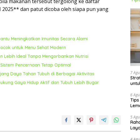
abila makanan tersebut tergolong ke daftar
025** dan patut dicoba oleh siapa pun yang
ntu Meningkatkan Imunitas Secara Alami
 Cocok untuk Menu Sehat Modern
n Lebih Ideal Tanpa Mengorbankan Nutrisi
Sistem Pencernaan Tetap Optimal
7 Agu
jang Daya Tahan Tubuh di Berbagai Aktivitas
Stra
dukung Gaya Hidup Aktif dan Tubuh Lebih Bugar
untu
6 Agu
Tips
Lema
5 Agu
Raha
Lay
4 Agu