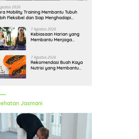
Agustus 2026
ra Mobility Training Membantu Tubuh
bih Fleksibel dan Siap Menghadapi
tivitas Sehari-Hari
7 Agustus 2026
Kebiasaan Harian yang
Membantu Menjaga
Emotional Wellness dan
Mengelola Perasaan Positif
7 Agustus 2026
Rekomendasi Buah Kaya
Nutrisi yang Membantu
Meningkatkan Imunitas
Secara Alami
ehatan Jasmani