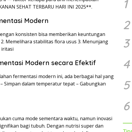
1
MAKANAN SEHAT TERBARU HARI INI 2025**.
mentasi Modern
2
 dengan konsisten bisa memberikan keuntungan
3
 2. Memelihara stabilitas flora usus 3. Menunjang
iritasi
4
mentasi Modern secara Efektif
lahan fermentasi modern ini, ada berbagai hal yang
5
tin – Simpan dalam temperatur tepat – Gabungkan
6
 bukan cuma mode sementara waktu, namun inovasi
nifikan bagi tubuh. Dengan nutrisi super dan
Tip