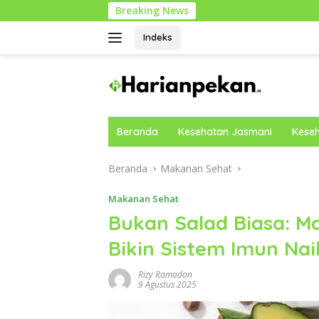
Langsung
Breaking News
Cara M
ke
konten
Indeks
Beranda
Kesehatan Jasmani
Keseh
Beranda
Makanan Sehat
Makanan Sehat
Bukan Salad Biasa: M
Bikin Sistem Imun Nai
Rizy Ramadan
9 Agustus 2025