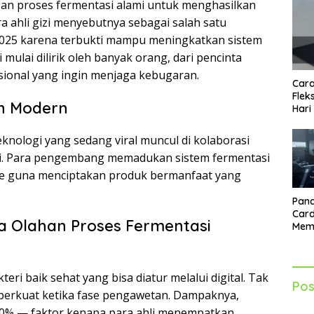
an proses fermentasi alami untuk menghasilkan
a ahli gizi menyebutnya sebagai salah satu
5 karena terbukti mampu meningkatkan sistem
 mulai dilirik oleh banyak orang, dari pencinta
ional yang ingin menjaga kebugaran.
Cara
Flek
n Modern
Hari
knologi yang sedang viral muncul di kolaborasi
gizi. Para pengembang memadukan sistem fermentasi
ime guna menciptakan produk bermanfaat yang
Pand
Card
a Olahan Proses Fermentasi
Mem
Lebi
Seti
ri baik sehat yang bisa diatur melalui digital. Tak
Pos
K diperkuat ketika fase pengawetan. Dampaknya,
00% — faktor kenapa para ahli menempatkan