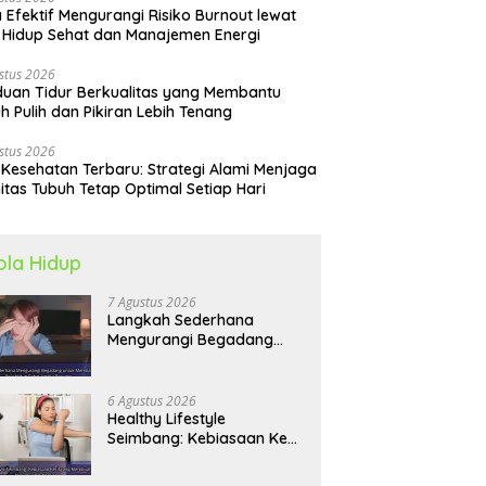
 Efektif Mengurangi Risiko Burnout lewat
 Hidup Sehat dan Manajemen Energi
stus 2026
uan Tidur Berkualitas yang Membantu
h Pulih dan Pikiran Lebih Tenang
stus 2026
 Kesehatan Terbaru: Strategi Alami Menjaga
itas Tubuh Tetap Optimal Setiap Hari
ola Hidup
7 Agustus 2026
Langkah Sederhana
Mengurangi Begadang
untuk Membangun Pola
Hidup Sehat Jangka
Panjang
6 Agustus 2026
Healthy Lifestyle
Seimbang: Kebiasaan Kecil
yang Membuat Energi
Harian Lebih Konsisten