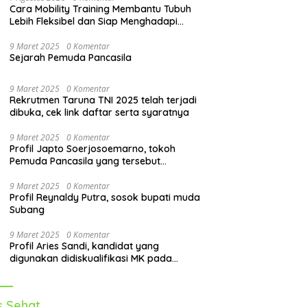
Cara Mobility Training Membantu Tubuh
Lebih Fleksibel dan Siap Menghadapi
Aktivitas Sehari-Hari
9 Maret 2025
0 Komentar
Sejarah Pemuda Pancasila
9 Maret 2025
0 Komentar
Rekrutmen Taruna TNI 2025 telah terjadi
dibuka, cek link daftar serta syaratnya
9 Maret 2025
0 Komentar
Profil Japto Soerjosoemarno, tokoh
Pemuda Pancasila yang tersebut
dipanggil KPK
9 Maret 2025
0 Komentar
Profil Reynaldy Putra, sosok bupati muda
Subang
9 Maret 2025
0 Komentar
Profil Aries Sandi, kandidat yang
digunakan didiskualifikasi MK pada
pilkada 2024
s Sehat