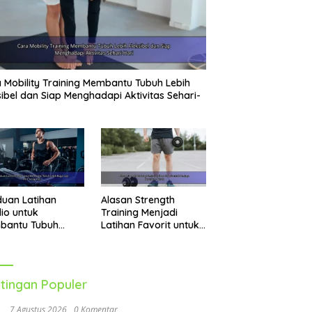
 Mobility Training Membantu Tubuh Lebih
sibel dan Siap Menghadapi Aktivitas Sehari-
uan Latihan
Alasan Strength
io untuk
Training Menjadi
bantu Tubuh
Latihan Favorit untuk
h Bugar dan Aktif
Menjaga Kesehatan
ap Hari
Tubuh
tingan Populer
7 Agustus 2026
0 Komentar