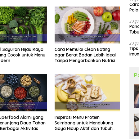
Cara
Pola
3 Agu
Pand
Tubu
2 Agu
Tips
 Sayuran Hijau Kaya
Cara Memulai Clean Eating
Imun
yang Cocok untuk Menu
agar Berat Badan Lebih Ideal
odern
Tanpa Mengorbankan Nutrisi
P
uperfood Alami yang
Inspirasi Menu Protein
Menunjang Daya Tahan
Seimbang untuk Mendukung
 Berbagai Aktivitas
Gaya Hidup Aktif dan Tubuh
Lebih Bugar