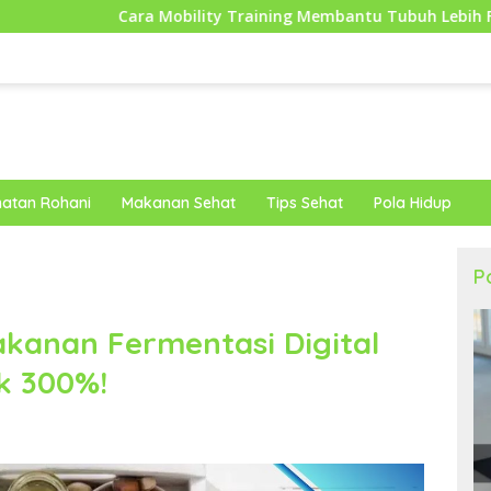
obility Training Membantu Tubuh Lebih Fleksibel dan Siap Men
atan Rohani
Makanan Sehat
Tips Sehat
Pola Hidup
P
akanan Fermentasi Digital
k 300%!