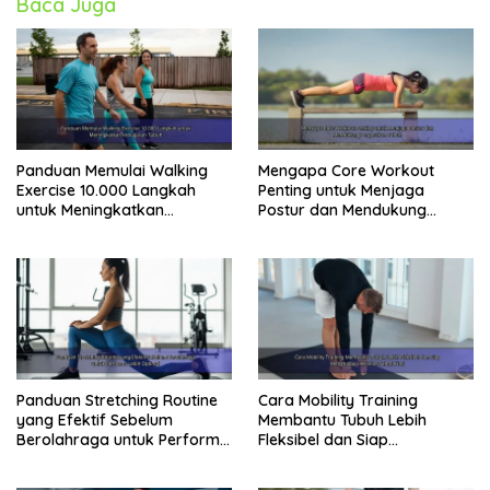
Baca Juga
Panduan Memulai Walking
Mengapa Core Workout
Exercise 10.000 Langkah
Penting untuk Menjaga
untuk Meningkatkan
Postur dan Mendukung
Kebugaran Tubuh
Pergerakan Tubuh
Panduan Stretching Routine
Cara Mobility Training
yang Efektif Sebelum
Membantu Tubuh Lebih
Berolahraga untuk Performa
Fleksibel dan Siap
Lebih Optimal
Menghadapi Aktivitas Sehari-
Hari