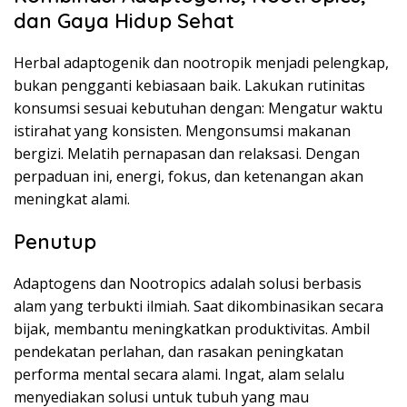
dan Gaya Hidup Sehat
Herbal adaptogenik dan nootropik menjadi pelengkap,
bukan pengganti kebiasaan baik. Lakukan rutinitas
konsumsi sesuai kebutuhan dengan: Mengatur waktu
istirahat yang konsisten. Mengonsumsi makanan
bergizi. Melatih pernapasan dan relaksasi. Dengan
perpaduan ini, energi, fokus, dan ketenangan akan
meningkat alami.
Penutup
Adaptogens dan Nootropics adalah solusi berbasis
alam yang terbukti ilmiah. Saat dikombinasikan secara
bijak, membantu meningkatkan produktivitas. Ambil
pendekatan perlahan, dan rasakan peningkatan
performa mental secara alami. Ingat, alam selalu
menyediakan solusi untuk tubuh yang mau