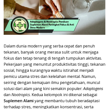
Dalam dunia modern yang serba cepat dan penuh
tekanan, banyak orang merasa sulit untuk menjaga
fokus dan tetap tenang di tengah tumpukan aktivitas.
Pekerjaan yang menuntut produktivitas tinggi, tekanan
sosial, hingga kurangnya waktu istirahat menjadi
pemicu utama stres dan kelelahan mental. Namun,
seiring dengan kemajuan ilmu pengetahuan, muncul
solusi dari alam yang kini semakin populer:
Adaptogens
dan
Nootropics
. Kedua kelompok ini dikenal sebagai
Suplemen Alami
yang membantu tubuh beradaptasi
terhadap stres, meningkatkan konsentrasi, serta