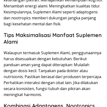
ketenangan pikiran. Menajamkan kemampuan kognitif.
Menambah energi alami. Meningkatkan kualitas tidur.
Kesimpulannya, Suplemen Alami seperti adaptogens
dan nootropics memberi dukungan jangka panjang
bagi kesehatan mental dan fisik.
Tips Maksimalisasi Manfaat Suplemen
Alami
Walaupun termasuk Suplemen Alami, penggunaannya
harus disesuaikan dengan kebutuhan. Berikut
panduan aman yang dapat diterapkan: Mulailah
dengan dosis kecil. Tanyakan pada dokter atau
nutrisionis. Pastikan berasal dari produsen terpercaya.
Perhatikan interaksi dengan obat lain. Jika dilakukan
secara konsisten, fungsi tubuh dan pikiran akan
meningkat harmonis.
Kombinasi Adaptogens, Nootropics,