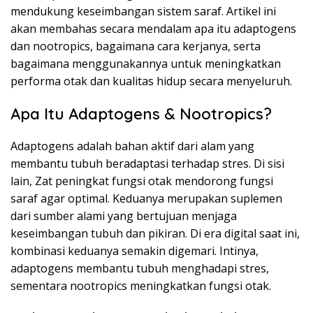
mendukung keseimbangan sistem saraf. Artikel ini
akan membahas secara mendalam apa itu adaptogens
dan nootropics, bagaimana cara kerjanya, serta
bagaimana menggunakannya untuk meningkatkan
performa otak dan kualitas hidup secara menyeluruh.
Apa Itu Adaptogens & Nootropics?
Adaptogens adalah bahan aktif dari alam yang
membantu tubuh beradaptasi terhadap stres. Di sisi
lain, Zat peningkat fungsi otak mendorong fungsi
saraf agar optimal. Keduanya merupakan suplemen
dari sumber alami yang bertujuan menjaga
keseimbangan tubuh dan pikiran. Di era digital saat ini,
kombinasi keduanya semakin digemari. Intinya,
adaptogens membantu tubuh menghadapi stres,
sementara nootropics meningkatkan fungsi otak.