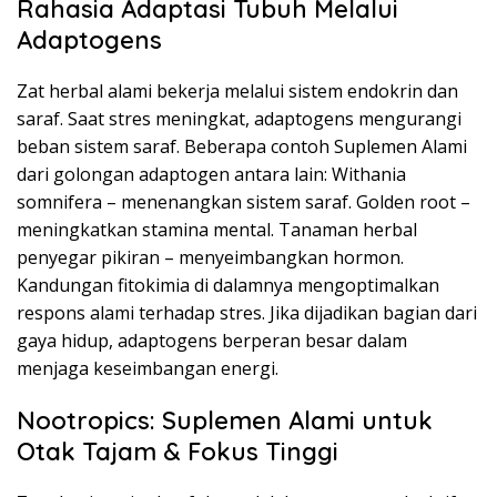
Rahasia Adaptasi Tubuh Melalui
Adaptogens
Zat herbal alami bekerja melalui sistem endokrin dan
saraf. Saat stres meningkat, adaptogens mengurangi
beban sistem saraf. Beberapa contoh Suplemen Alami
dari golongan adaptogen antara lain: Withania
somnifera – menenangkan sistem saraf. Golden root –
meningkatkan stamina mental. Tanaman herbal
penyegar pikiran – menyeimbangkan hormon.
Kandungan fitokimia di dalamnya mengoptimalkan
respons alami terhadap stres. Jika dijadikan bagian dari
gaya hidup, adaptogens berperan besar dalam
menjaga keseimbangan energi.
Nootropics: Suplemen Alami untuk
Otak Tajam & Fokus Tinggi