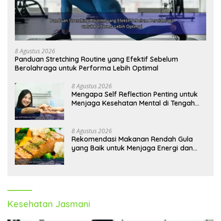
8 Agustus 2026
Panduan Stretching Routine yang Efektif Sebelum
Berolahraga untuk Performa Lebih Optimal
8 Agustus 2026
Mengapa Self Reflection Penting untuk
Menjaga Kesehatan Mental di Tengah
Kesibukan
8 Agustus 2026
Rekomendasi Makanan Rendah Gula
yang Baik untuk Menjaga Energi dan
Kebugaran Tubuh
Kesehatan Jasmani