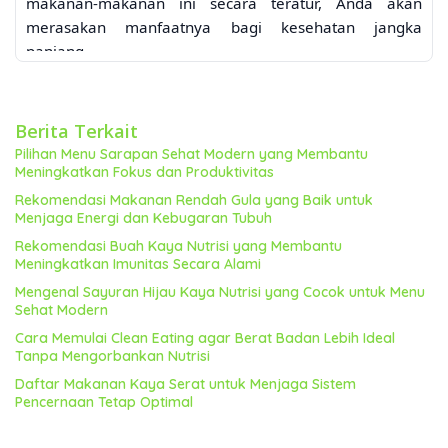
makanan-makanan ini secara teratur, Anda akan
merasakan manfaatnya bagi kesehatan jangka
panjang.
30 Contoh Makanan Sehat, Penuh
Nutrisi, dan Kaya Gizi
Berita Terkait
Berikut adalah 30 contoh makanan sehat, penuh
Pilihan Menu Sarapan Sehat Modern yang Membantu
nutrisi, dan kaya gizi yang direkomendasikan untuk
Meningkatkan Fokus dan Produktivitas
dikonsumsi setiap hari agar tubuh tetap fit. Daftar ini
Rekomendasi Makanan Rendah Gula yang Baik untuk
mencakup berbagai jenis makanan untuk memastikan
Menjaga Energi dan Kebugaran Tubuh
Anda mendapatkan beragam nutrisi yang dibutuhkan
Rekomendasi Buah Kaya Nutrisi yang Membantu
tubuh.
Meningkatkan Imunitas Secara Alami
Sayuran Hijau
Mengenal Sayuran Hijau Kaya Nutrisi yang Cocok untuk Menu
Bayam:
Kaya akan zat besi, vitamin A, dan vitamin K,
Sehat Modern
baik untuk kesehatan darah dan tulang.
Cara Memulai Clean Eating agar Berat Badan Lebih Ideal
Kangkung:
Sumber beta-karoten, vitamin C, dan
Tanpa Mengorbankan Nutrisi
mineral penting lainnya. Membantu meningkatkan
Daftar Makanan Kaya Serat untuk Menjaga Sistem
sistem imun.
Pencernaan Tetap Optimal
Sawi Hijau:
Tinggi vitamin C dan serat, baik untuk
pencernaan dan kesehatan kulit.