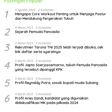
Postingan Populer
1
9 Agustus 2026
0 Komentar
Mengapa Core Workout Penting untuk Menjaga Postur
dan Mendukung Pergerakan Tubuh
2
9 Maret 2025
0 Komentar
Sejarah Pemuda Pancasila
3
9 Maret 2025
0 Komentar
Rekrutmen Taruna TNI 2025 telah terjadi dibuka, cek
link daftar serta syaratnya
4
9 Maret 2025
0 Komentar
Profil Japto Soerjosoemarno, tokoh Pemuda Pancasila
yang tersebut dipanggil KPK
5
9 Maret 2025
0 Komentar
Profil Reynaldy Putra, sosok bupati muda Subang
6
9 Maret 2025
0 Komentar
Profil Aries Sandi, kandidat yang digunakan
didiskualifikasi MK pada pilkada 2024